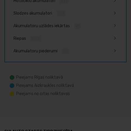
Motociklu akumulatori
234
Slodzes akumulatori
306
Akumulatoru uzlādes iekārtas
93
Riepas
6914
Akumulatoru piederumi
151
Pieejams Rīgas noliktavā
Pieejams Aizkraukles noliktavā
Pieejams no citas noliktavas