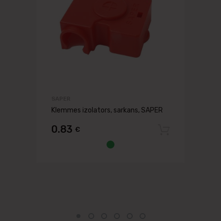
SAPER
Klemmes izolators, sarkans, SAPER
0.83
€
Pievien