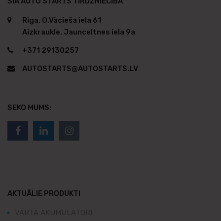
SIA AUTO STARTS TIRDZNIECĪBA
Rīga, O.Vācieša iela 61
Aizkraukle, Jaunceltnes iela 9a
+371 29130257
AUTOSTARTS@AUTOSTARTS.LV
SEKO MUMS:
AKTUĀLIE PRODUKTI
VARTA AKUMULATORI