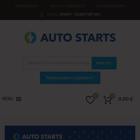
MANS KONTS
VĒLMJU SARAKSTS
SALĪDZINĀŠANA
SVEIKI.
IENĀKT
REĢISTRĒTIES
|
MEKLĒT
0
0
MENU
0.00
€