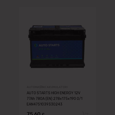
AUTOMAŠĪNU AKUMULATORI
AUTO STARTS HIGH ENERGY 12V
77Ah 780A (EN) 278x175x190 0/1
EAN4751039330243
75.60
€
Pievien