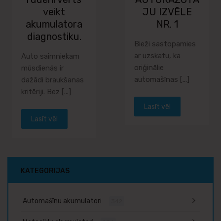
veikt
JU IZVĒLE
akumulatora
NR. 1
diagnostiku.
Bieži sastopamies
ar uzskatu, ka
Auto saimniekam
oriģinālie
mūsdienās ir
automašīnas [...]
dažādi braukšanas
kritēriji. Bez [...]
Lasīt vēl
Lasīt vēl
KATEGORIJAS
Automašīnu akumulatori
342