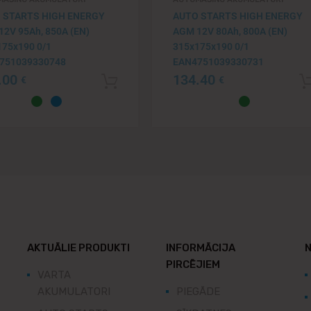
 STARTS HIGH ENERGY
AUTO STARTS HIGH ENERGY
2V 95Ah, 850A (EN)
AGM 12V 80Ah, 800A (EN)
175x190 0/1
315x175x190 0/1
751039330748
EAN4751039330731
.00
134.40
€
€
grozam
Pievienot grozam
AKTUĀLIE PRODUKTI
INFORMĀCIJA
N
PIRCĒJIEM
VARTA
AKUMULATORI
PIEGĀDE