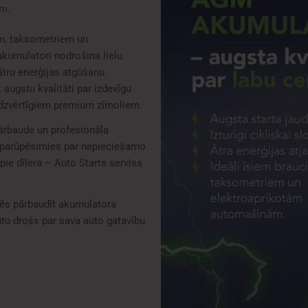
em.
m, taksometriem un
umulatori nodrošina lielu
ātru enerģijas atgūšanu.
augstu kvalitāti par izdevīgu
īdzvērtīgiem premium zīmoliem.
rbaude un profesionāla
 parūpēsimies par nepieciešamo
ie dīlera – Auto Starts serviss
zēs pārbaudīt akumulatora
būtu drošs par sava auto gatavību