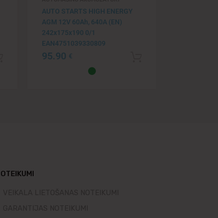
AUTO STARTS HIGH ENERGY
AGM 12V 60Ah, 640A (EN)
242x175x190 0/1
EAN4751039330809
95.90
€
Pievienot grozam
Pievienot grozam
OTEIKUMI
VEIKALA LIETOŠANAS NOTEIKUMI
GARANTIJAS NOTEIKUMI