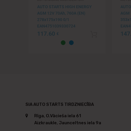
AUTO STARTS HIGH ENERGY
AUTO
AGM 12V 70Ah, 760A (EN)
AGM 1
278x175x190 0/1
353x
EAN4751039330724
EAN4
117.60
147
€
Pievienot 
SIA AUTO STARTS TIRDZNIECĪBA
Rīga, O.Vācieša iela 61
Aizkraukle, Jaunceltnes iela 9a