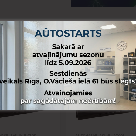
u lapai
Pievienot vēlmju lapai
anai
Pievienot salīdzināšanai
MAŠĪNU AKUMULATORI
AUTOMAŠĪNU AKUMULATORI