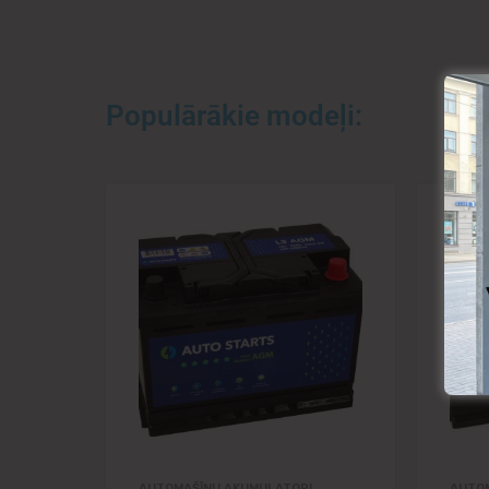
Populārākie modeļi:
Pievienot vēlmj
Pievienot salīdzināš
AUTOMAŠĪNU AKUMULATORI
AUTO