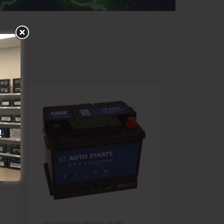
Pievienot vēlmju lapai
Pievienot vēlmju lapai
Pievienot salīdzināšanai
Pievienot salīdzināšanai
AUTOMAŠĪNU AKUMULATORI