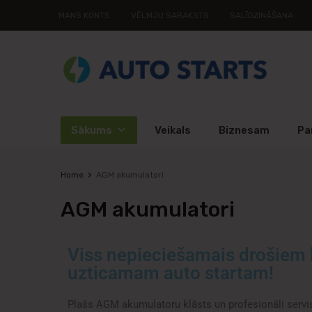
MANS KONTS
VĒLMJU SARAKSTS
SALĪDZINĀŠANA
Sākums
Veikals
Biznesam
Pa
Home
AGM akumulatori
AGM
akumulatori
Viss nepieciešamais drošiem
uzticamam auto startam!
Plašs AGM akumulatoru klāsts un profesionāli servis