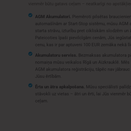
vienmēr būtu gatavs ceļam – neatkarīgi no apstākļi
AGM Akumulatori.
Piemēroti pilsētas braucienie
automašīnām ar Start-Stop sistēmu, mūsu AGM ak
starta strāvu, izturību pret cikliskām slodzēm un 
Pateicoties īpaši pievilcīgām cenām, Jūs iegūstat 
cenu, kas ir par aptuveni 100 EUR zemāka nekā l
Akumulatoru serviss.
Bezmaksas akumulatora pā
nomaiņa mūsu veikalos Rīgā un Aizkrauklē. Mēs
AGM akumulatora reģistrāciju, tāpēc nav jābrauc p
Jūsu ērtībām.
Ērta un ātra apkalpošana.
Mūsu speciālisti palīd
stāvokli uz vietas – ātri un ērti, lai Jūs vienmēr 
ceļam.