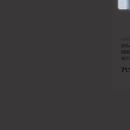
KOM
205
RIDE
107/
71.