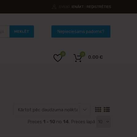
SVEIKI.
IENĀKT
REĢISTRĒTIES
|
MEKLĒT
0
0
0.00
€
Preces
1 - 10
no
14
. Preces lapā