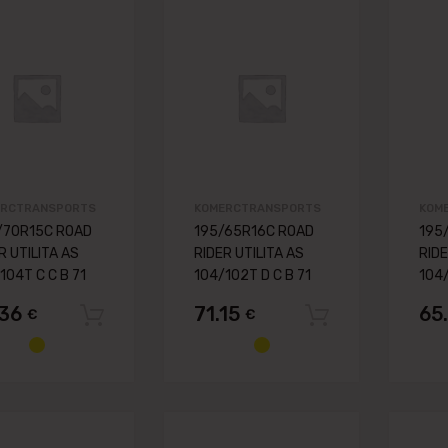
Pievienot vēlmju lapai
Pievienot vēlmju
Pievienot salīdzināšanai
Pievienot salīdzināš
ERCTRANSPORTS
KOMERCTRANSPORTS
KOM
/70R15C ROAD
195/65R16C ROAD
195
R UTILITA AS
RIDER UTILITA AS
RIDE
104T C C B 71
104/102T D C B 71
104
.36
71.15
65
€
€
Pievienot grozam
Pievienot