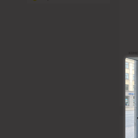
KOM
205
RIDE
107/
71