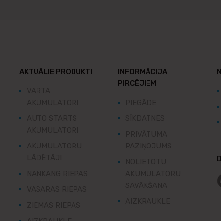
AKTUĀLIE PRODUKTI
INFORMĀCIJA
N
PIRCĒJIEM
VARTA
AKUMULATORI
PIEGĀDE
AUTO STARTS
SĪKDATNES
AKUMULATORI
PRIVĀTUMA
AKUMULATORU
PAZIŅOJUMS
LĀDĒTĀJI
D
NOLIETOTU
NANKANG RIEPAS
AKUMULATORU
SAVĀKŠANA
VASARAS RIEPAS
AIZKRAUKLE
ZIEMAS RIEPAS
AIZKRAUKLE