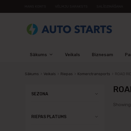
MANS KONTS
VĒLMJU SARAKSTS
SALĪDZINĀŠANA
Sākums
Veikals
Biznesam
Pa
Sākums
Veikals
Riepas
Komerctransports
ROAD RI
ROA
SEZONA
Showing 
RIEPAS PLATUMS