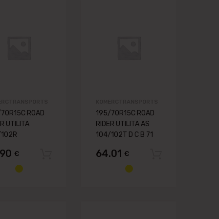
 lapai
Pievienot vēlmju lapai
Pievienot vēlmj
anai
Pievienot salīdzināšanai
Pievienot salīdzināš
ERCTRANSPORTS
KOMERCTRANSPORTS
/70R15C ROAD
195/70R15C ROAD
R UTILITA
RIDER UTILITA AS
/102R
104/102T D C B 71
.90
64.01
€
€
 grozam
Pievienot grozam
Pievienot