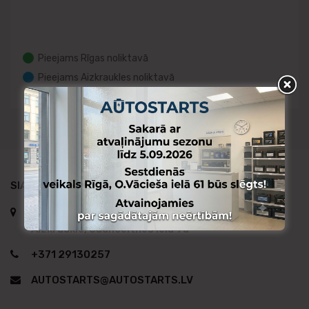
Pieejams Rīgas noliktavā
Pieejams Aizkraukles noliktavā
Pieejams no citas noliktavas
SIA AUTO STARTS TIRDZNIECĪBA
Rīga, O.Vācieša iela 61
Aizkraukle, Jaunceltnes iela 9a
+371 29130257
AUTOSTARTS@AUTOSTARTS.LV