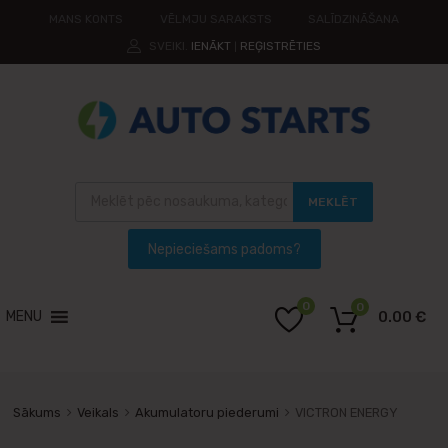
MANS KONTS
VĒLMJU SARAKSTS
SALĪDZINĀŠANA
SVEIKI.
IENĀKT
REĢISTRĒTIES
|
MEKLĒT
0
0
MENU
0.00
€
Sākums
Veikals
Akumulatoru piederumi
VICTRON ENERGY