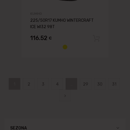
KUMHO
225/50R17 KUMHO WINTERCRAFT
ICE WI32 98T
116.52
€
Pievien
1
2
3
4
…
29
30
31
SEZONA