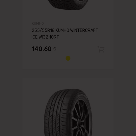
KUMHO
255/55R18 KUMHO WINTERCRAFT
ICE WI32 109T
140.60
€
Pievien