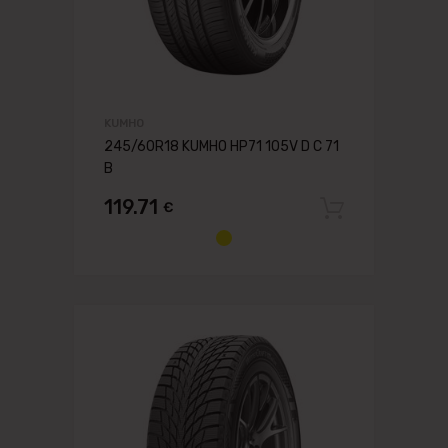
KUMHO
245/60R18 KUMHO HP71 105V D C 71
B
119.71
€
Pievien