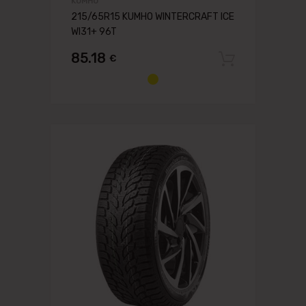
KUMHO
215/65R15 KUMHO WINTERCRAFT ICE
WI31+ 96T
85.18
€
Pievien