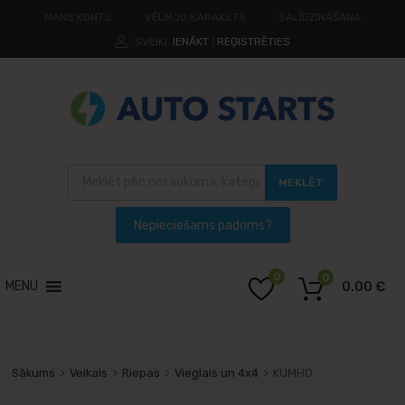
MANS KONTS
VĒLMJU SARAKSTS
SALĪDZINĀŠANA
SVEIKI.
IENĀKT
REĢISTRĒTIES
|
MEKLĒT
0
0
MENU
0.00
€
Sākums
Veikals
Riepas
Vieglais un 4x4
KUMHO