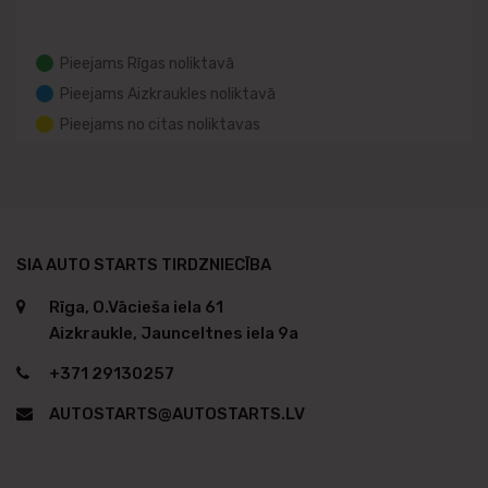
Pieejams Rīgas noliktavā
Pieejams Aizkraukles noliktavā
Pieejams no citas noliktavas
SIA AUTO STARTS TIRDZNIECĪBA
Rīga, O.Vācieša iela 61
Aizkraukle, Jaunceltnes iela 9a
+371 29130257
AUTOSTARTS@AUTOSTARTS.LV