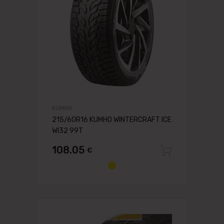
KUMHO
215/60R16 KUMHO WINTERCRAFT ICE
WI32 99T
108.05
€
Pievien