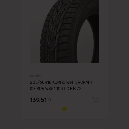
KUMHO
225/60R18 KUMHO WINTERCRAFT
ICE SUV WS51 104T C E B 72
139.51
€
Pievien