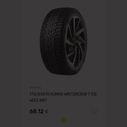
KUMHO
175/65R15 KUMHO WINTERCRAFT ICE
WI32 88T
68.12
€
Pievien