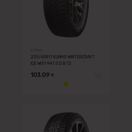
KUMHO
225/45R17 KUMHO WINTERCRAFT
ICE WI51 94T D D B 72
103.09
€
Pievien