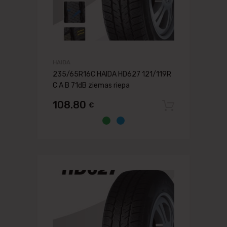
HAIDA
235/65R16C HAIDA HD627 121/119R
C A B 71dB ziemas riepa
108.80
€
Pievien