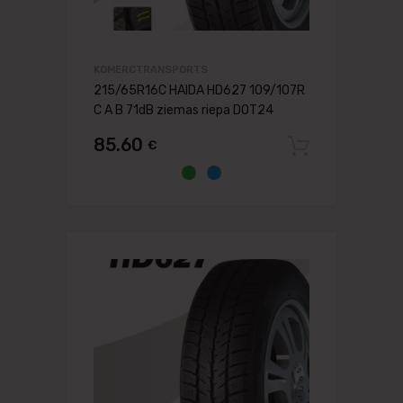
KOMERCTRANSPORTS
215/65R16C HAIDA HD627 109/107R
C A B 71dB ziemas riepa DOT24
85.60
€
Pievien