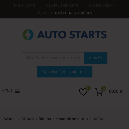
MANS KONTS
VĒLMJU SARAKSTS
SALĪDZINĀŠANA
SVEIKI.
IENĀKT
REĢISTRĒTIES
|
MEKLĒT
0
0
MENU
0.00
€
Sākums
Veikals
Riepas
Komerctransports
HAIDA