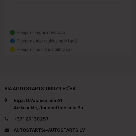
Pieejams Rīgas noliktavā
Pieejams Aizkraukles noliktavā
Pieejams no citas noliktavas
SIA AUTO STARTS TIRDZNIECĪBA
Rīga, O.Vācieša iela 61
Aizkraukle, Jaunceltnes iela 9a
+371 29130257
AUTOSTARTS@AUTOSTARTS.LV