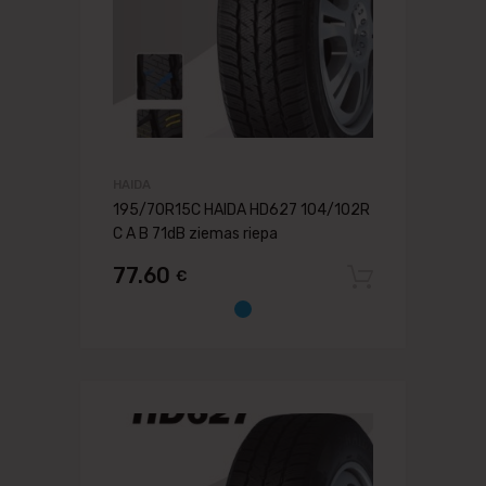
HAIDA
195/70R15C HAIDA HD627 104/102R
C A B 71dB ziemas riepa
77.60
€
Pievien