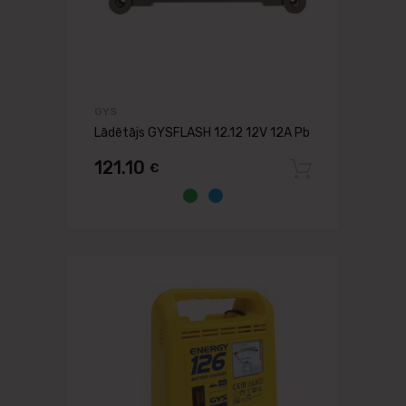
GYS
Lādētājs GYSFLASH 12.12 12V 12A Pb
121.10
€
Pievien