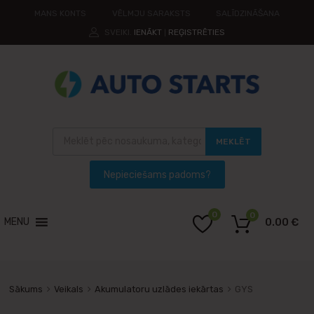
MANS KONTS
VĒLMJU SARAKSTS
SALĪDZINĀŠANA
SVEIKI.
IENĀKT
REĢISTRĒTIES
|
MEKLĒT
0
0
MENU
0.00
€
Sākums
Veikals
Akumulatoru uzlādes iekārtas
GYS