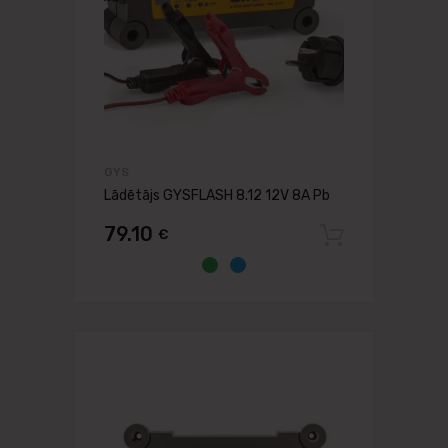
GYS
Lādētājs GYSFLASH 8.12 12V 8A Pb
79.10
€
Pievien