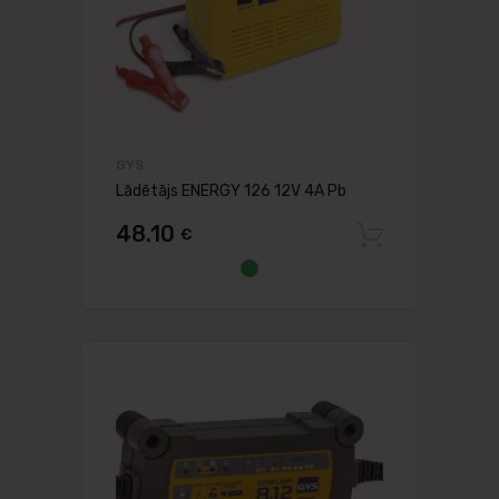
GYS
Lādētājs ENERGY 126 12V 4A Pb
48.10
€
Pievien