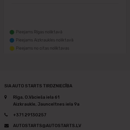
Pieejams Rīgas noliktavā
Pieejams Aizkraukles noliktavā
Pieejams no citas noliktavas
SIA AUTO STARTS TIRDZNIECĪBA
Rīga, O.Vācieša iela 61
Aizkraukle, Jaunceltnes iela 9a
+371 29130257
AUTOSTARTS@AUTOSTARTS.LV