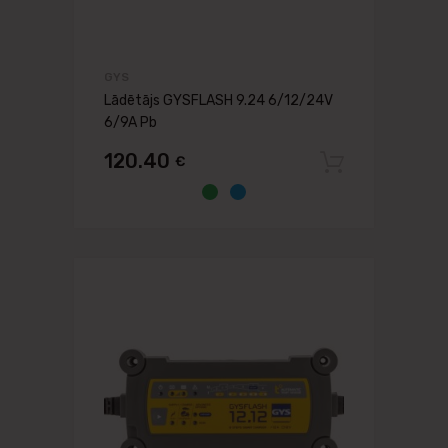
GYS
Lādētājs GYSFLASH 9.24 6/12/24V
6/9A Pb
120.40
€
Pievien