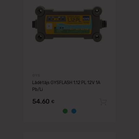
GYS
Lādētājs GYSFLASH 1.12 PL 12V 1A
Pb/Li
54.60
€
Pievien