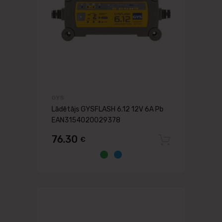
GYS
Lādētājs GYSFLASH 6.12 12V 6A Pb
EAN3154020029378
76.30
€
Pievien