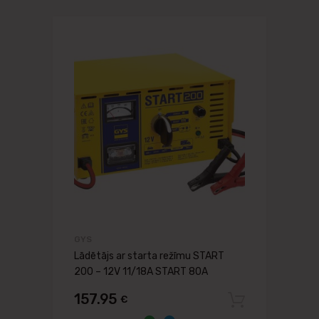
GYS
Lādētājs ar starta režīmu START
200 – 12V 11/18A START 80A
157.95
€
Pievien