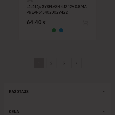
GYS
Lādētājs GYSFLASH 4.12 12V 0.8/4A
Pb EAN3154020029422
64.40
€
Pievien
1
2
3
RAŽOTĀJS
CENA