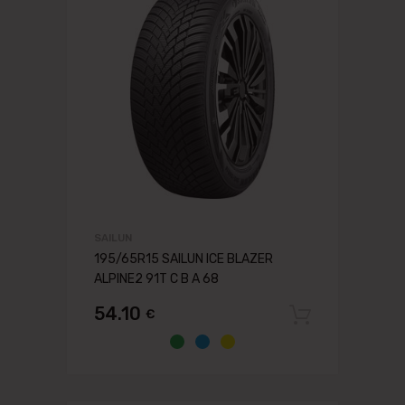
SAILUN
195/65R15 SAILUN ICE BLAZER
ALPINE2 91T C B A 68
54.10
€
Pievien