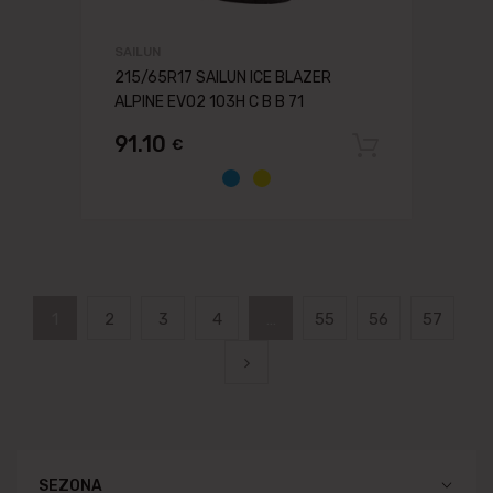
SAILUN
215/65R17 SAILUN ICE BLAZER
ALPINE EVO2 103H C B B 71
91.10
€
Pievien
1
2
3
4
…
55
56
57
SEZONA