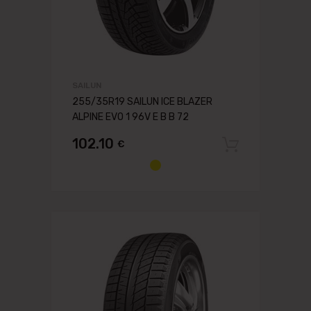
SAILUN
255/35R19 SAILUN ICE BLAZER
ALPINE EVO 1 96V E B B 72
102.10
€
Pievien