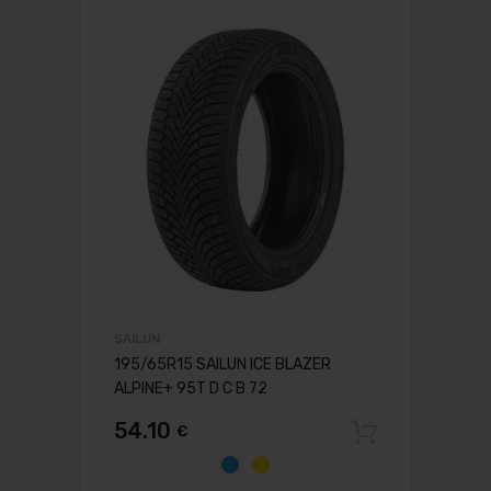
SAILUN
195/65R15 SAILUN ICE BLAZER
ALPINE+ 95T D C B 72
54.10
€
Pievien