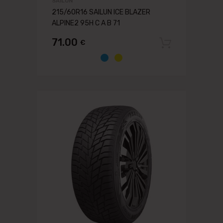
SAILUN
215/60R16 SAILUN ICE BLAZER
ALPINE2 95H C A B 71
71.00
€
Pievien