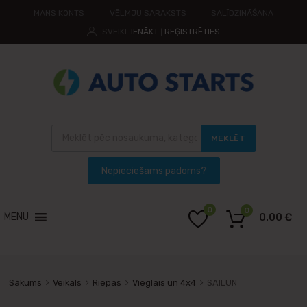
MANS KONTS
VĒLMJU SARAKSTS
SALĪDZINĀŠANA
SVEIKI.
IENĀKT
REĢISTRĒTIES
|
MEKLĒT
0
0
MENU
0.00
€
Sākums
Veikals
Riepas
Vieglais un 4x4
SAILUN