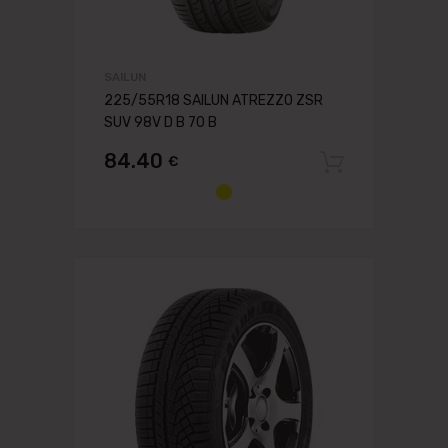
SAILUN
225/55R18 SAILUN ATREZZO ZSR
SUV 98V D B 70 B
84.40
€
Pievien