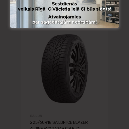
SAILUN
225/60R18 SAILUN ICE BLAZER
ALPINE EVO2 104V C B B 71