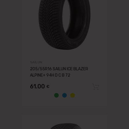
SAILUN
205/55R16 SAILUN ICE BLAZER
ALPINE+ 94H D C B 72
61.00
€
Pievien