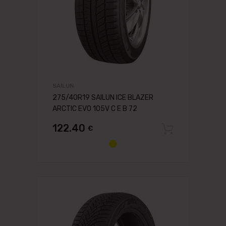
SAILUN
275/40R19 SAILUN ICE BLAZER
ARCTIC EVO 105V C E B 72
122.40
€
Pievien