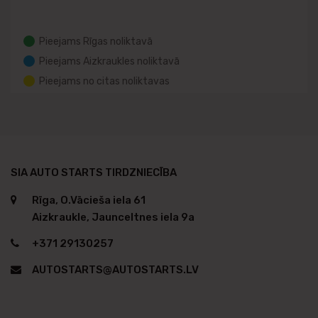
Pieejams Rīgas noliktavā
Pieejams Aizkraukles noliktavā
Pieejams no citas noliktavas
SIA AUTO STARTS TIRDZNIECĪBA
Rīga, O.Vācieša iela 61
Aizkraukle, Jaunceltnes iela 9a
+371 29130257
AUTOSTARTS@AUTOSTARTS.LV