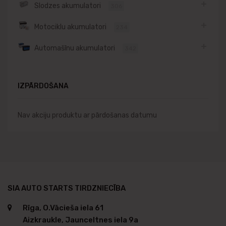
Slodzes akumulatori
306
Motociklu akumulatori
234
Automašīnu akumulatori
342
IZPĀRDOŠANA
Nav akciju produktu ar pārdošanas datumu
SIA AUTO STARTS TIRDZNIECĪBA
Rīga, O.Vācieša iela 61
Aizkraukle, Jaunceltnes iela 9a