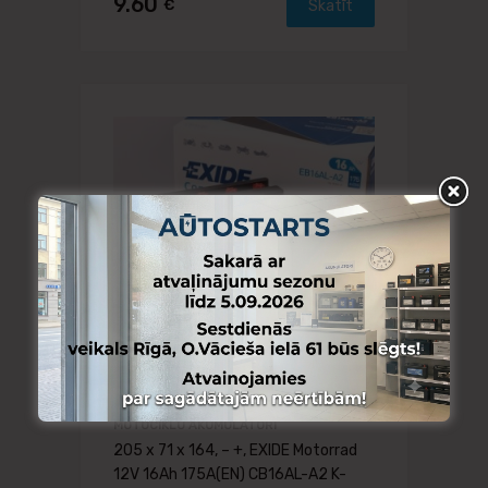
9.60
€
Skatīt
MOTOCIKLU AKUMULATORI
205 x 71 x 164, – +, EXIDE Motorrad
12V 16Ah 175A(EN) CB16AL-A2 K-