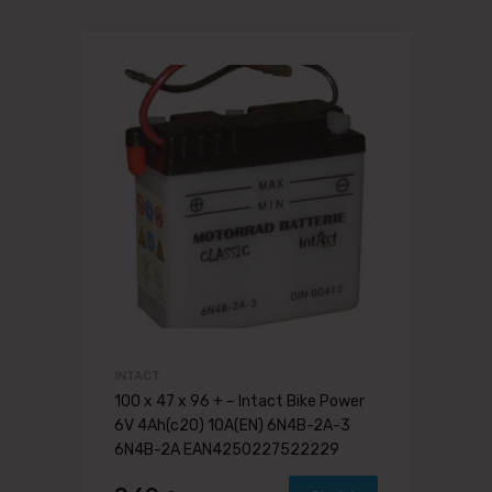
INTACT
100 x 47 x 96 + – Intact Bike Power
6V 4Ah(c20) 10A(EN) 6N4B-2A-3
6N4B-2A EAN4250227522229