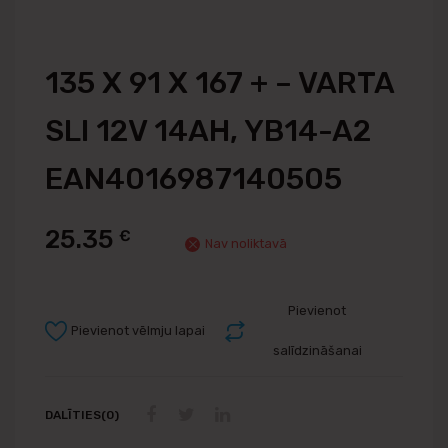
135 X 91 X 167 + – VARTA
SLI 12V 14AH, YB14-A2
EAN4016987140505
25.35
€
Nav noliktavā
Pievienot
Pievienot vēlmju lapai
salīdzināšanai
DALĪTIES(0)