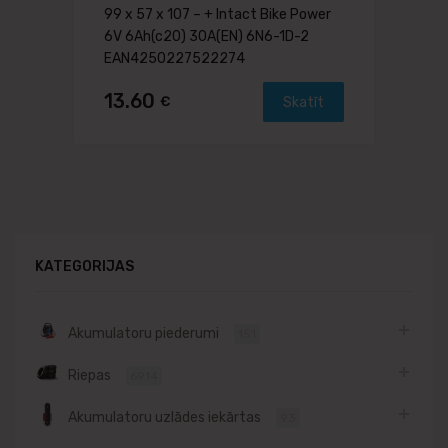
99 x 57 x 107 – + Intact Bike Power
6V 6Ah(c20) 30A(EN) 6N6-1D-2
EAN4250227522274
13.60
€
Skatīt
KATEGORIJAS
Akumulatoru piederumi
151
Riepas
6914
Akumulatoru uzlādes iekārtas
93