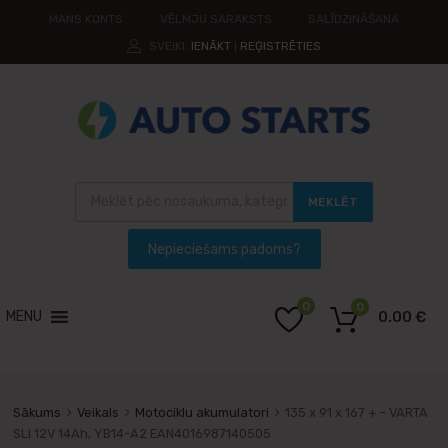
MANS KONTS
VĒLMJU SARAKSTS
SALĪDZINĀŠANA
SVEIKI.
IENĀKT
REĢISTRĒTIES
|
MEKLĒT
0
0
MENU
0.00
€
Sākums
Veikals
Motociklu akumulatori
135 x 91 x 167 + – VARTA
SLI 12V 14Ah, YB14-A2 EAN4016987140505