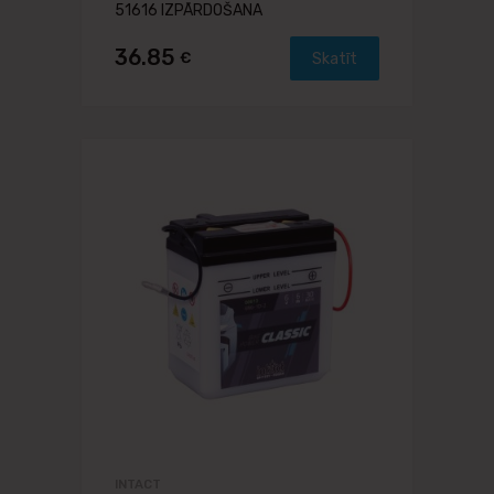
51616 IZPĀRDOŠANA
36.85
€
Skatīt
INTACT