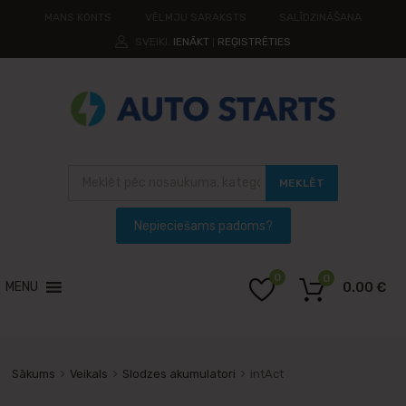
MANS KONTS
VĒLMJU SARAKSTS
SALĪDZINĀŠANA
SVEIKI.
IENĀKT
REĢISTRĒTIES
|
MEKLĒT
0
0
MENU
0.00
€
Sākums
Veikals
Slodzes akumulatori
intAct