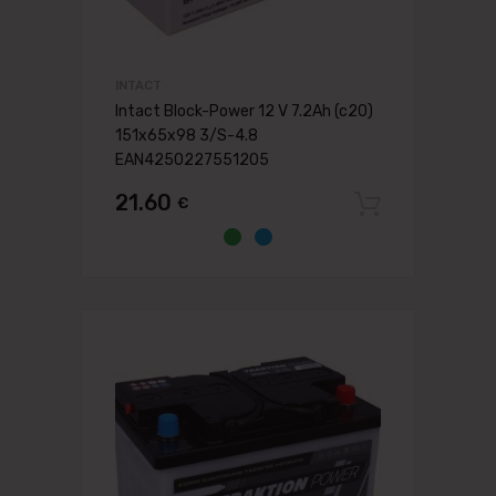
INTACT
Intact Block-Power 12 V 7.2Ah (c20)
151x65x98 3/S-4.8
EAN4250227551205
21.60
€
Pievien