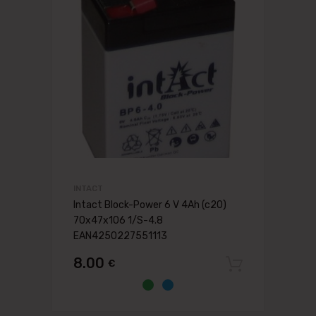
INTACT
Intact Block-Power 6 V 4Ah (c20)
70x47x106 1/S-4.8
EAN4250227551113
8.00
€
Pievien