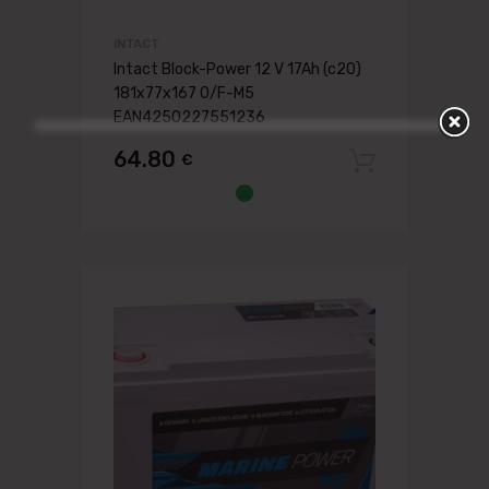
INTACT
Intact Block-Power 12 V 17Ah (c20)
181x77x167 0/F-M5
EAN4250227551236
64.80
€
Pievien