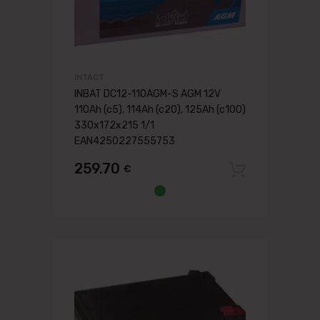
INTACT
INBAT DC12-110AGM-S AGM 12V
110Ah (c5), 114Ah (c20), 125Ah (c100)
330x172x215 1/1
EAN4250227555753
259.70
€
Pievien