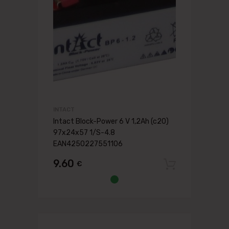
INTACT
Intact Block-Power 6 V 1,2Ah (c20)
97x24x57 1/S-4.8
EAN4250227551106
9.60
€
Pievien