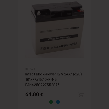
INTACT
Intact Block-Power 12 V 24Ah (c20)
181x77x167 0/F-M5
EAN4250227552875
64.80
€
Pievien