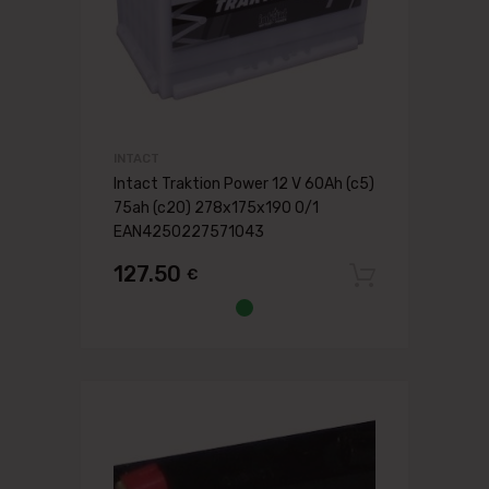
INTACT
Intact Traktion Power 12 V 60Ah (c5)
75ah (c20) 278x175x190 0/1
EAN4250227571043
127.50
€
Pievien