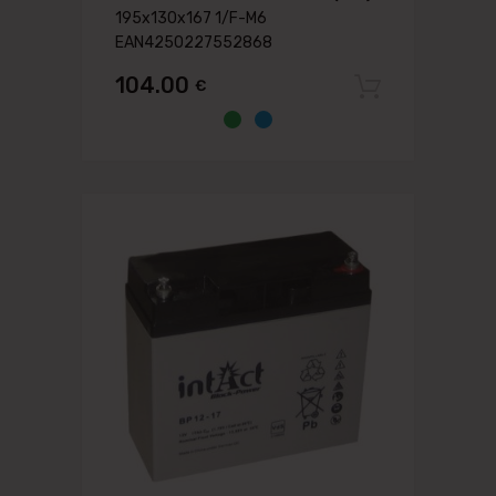
195x130x167 1/F-M6
EAN4250227552868
104.00
€
Pievien