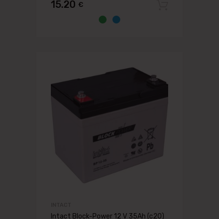
15.20
€
Pievien
INTACT
Intact Block-Power 12 V 35Ah (c20)