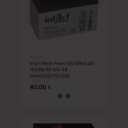
INTACT
Intact Block-Power 12V 12Ah (c20)
151x98x101 3/S-4.8
EAN4250227551229
40.00
€
Pievien