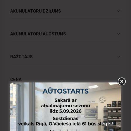
AKUMULATORU DZIĻUMS
AKUMULATORU AUGSTUMS
RAŽOTĀJS
CENA
Pieejams Rīgas noliktavā
Pieejams Aizkraukles noliktavā