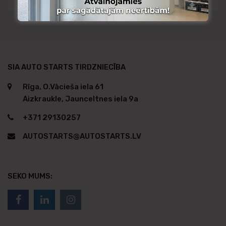
Pieejams no citas noliktavas
SIA AUTO STARTS TIRDZNIECĪBA
Rīga, O.Vācieša iela 61
Aizkraukle, Jaunceltnes iela 9a
+371 29130257
AUTOSTARTS@AUTOSTARTS.LV
SEKO MUMS: