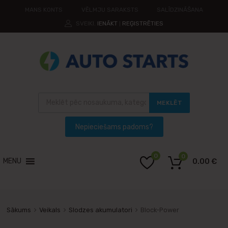
MANS KONTS
VĒLMJU SARAKSTS
SALĪDZINĀŠANA
SVEIKI.
IENĀKT
REĢISTRĒTIES
|
MEKLĒT
0
0
MENU
0.00
€
Sākums
Veikals
Slodzes akumulatori
Block-Power