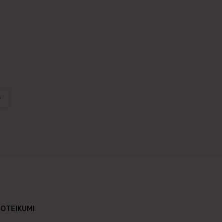
not grozam
OTEIKUMI