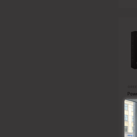
GREE
Powe
GC P
3000
uzlā
47