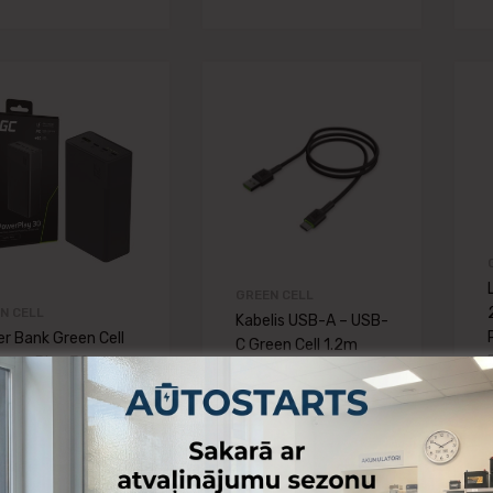
Pievienot vēlmju lapai
Pievienot v
Pievienot salīdzināšanai
Pievienot salīdz
GREEN CELL
N CELL
Kabelis USB-A – USB-
r Bank Green Cell
C Green Cell 1.2m
owerPlay 30
8.80
0mAh ar ātru
€
Pievie
di
.25
€
Pievienot grozam