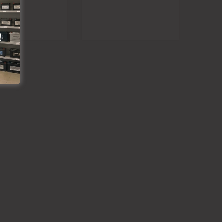
ēlmju lapai
ināšanai