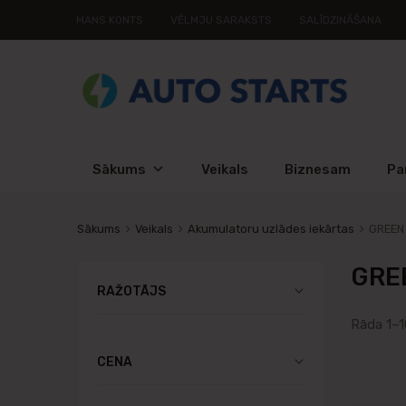
MANS KONTS
VĒLMJU SARAKSTS
SALĪDZINĀŠANA
Sākums
Veikals
Biznesam
Pa
Sākums
Veikals
Akumulatoru uzlādes iekārtas
GREEN
GRE
RAŽOTĀJS
Rāda 1–1
CENA