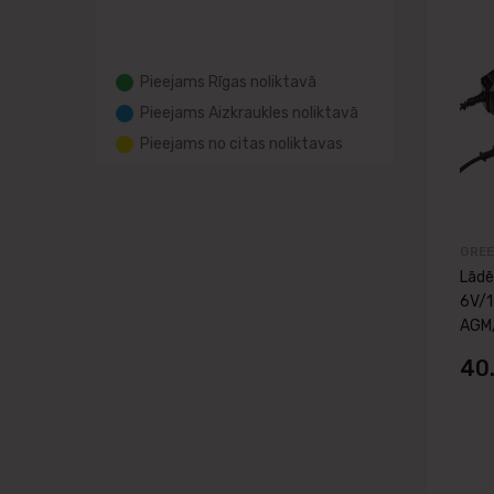
Pieejams Rīgas noliktavā
Pieejams Aizkraukles noliktavā
Pieejams no citas noliktavas
GREE
Lādē
6V/1
AGM
40