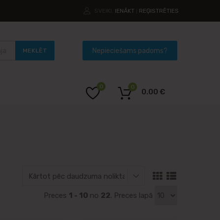
SVEIKI.
IENĀKT
REĢISTRĒTIES
|
MEKLĒT
0
0
0.00
€
Preces
1 - 10
no
22
. Preces lapā