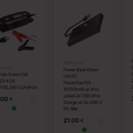
Pievienot vēlmju lapai
Pievienot v
Pievienot salīdzināšanai
Pievienot salīdz
GREEN CELL
N CELL
Power Bank Green
tājs Green Cell
Cell GC
2V 4.0A
PowerPlay10S
/GEL/WET/LiFePO4
10000mAh ar ātru
uzlādi 2x USB Ultra
.00
€
Pievienot grozam
Charge un 2x USB-C
PD 18W
21.00
€
Pievie