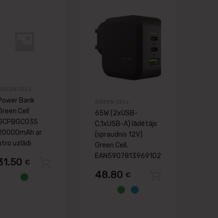
ēlmju lapai
Pievienot vēlmju lapai
Pievienot vēlmj
ināšanai
Pievienot salīdzināšanai
Pievienot salīdzināš
GREEN CELL
Power Bank
GREEN CELL
Green Cell
65W (2xUSB-
GCPBGC03S
C,1xUSB-A) lādētājs
20000mAh ar
(spraudnis 12V)
ātro uzlādi
Green Cell,
EAN5907813969102
31.50
€
Pievienot grozam
48.80
€
Pievienot
not grozam