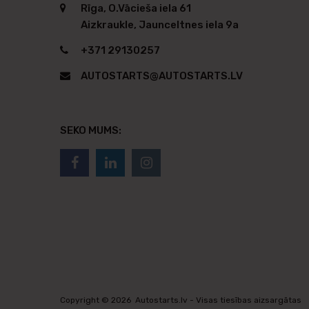
Rīga, O.Vācieša iela 61
Aizkraukle, Jaunceltnes iela 9a
+371 29130257
AUTOSTARTS@AUTOSTARTS.LV
SEKO MUMS:
Copyright ©
2026
Autostarts.lv - Visas tiesības aizsargātas