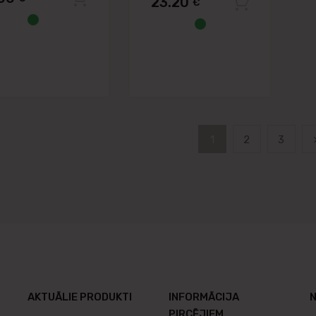
23.20
€
Pievie
1
2
3
AKTUĀLIE PRODUKTI
INFORMĀCIJA
N
PIRCĒJIEM