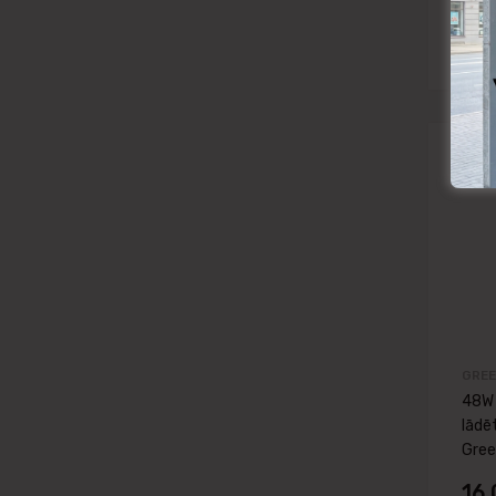
GREE
48W 
lādē
Gree
16