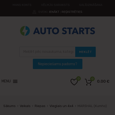
MANS KONTS
VĒLMJU SARAKSTS
SALĪDZINĀŠANA
SVEIKI.
IENĀKT
REĢISTRĒTIES
|
MEKLĒT
0
0
MENU
0.00
€
Sākums
Veikals
Riepas
Vieglais un 4x4
MARSHAL (Kumho)