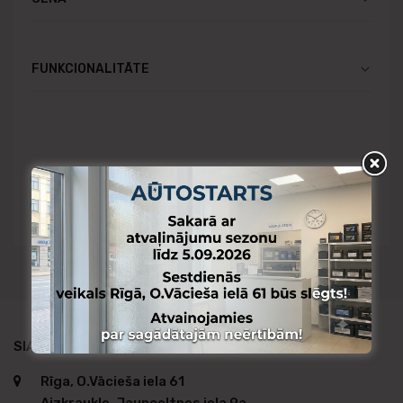
FUNKCIONALITĀTE
Pieejams Rīgas noliktavā
Pieejams Aizkraukles noliktavā
Pieejams no citas noliktavas
SIA AUTO STARTS TIRDZNIECĪBA
Rīga, O.Vācieša iela 61