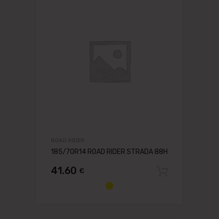
ROAD RIDER
185/70R14 ROAD RIDER STRADA 88H
41.60
€
Pievien