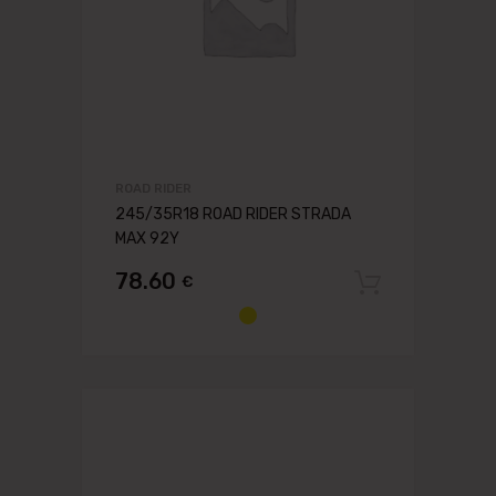
ROAD RIDER
245/35R18 ROAD RIDER STRADA
MAX 92Y
78.60
€
Pievien