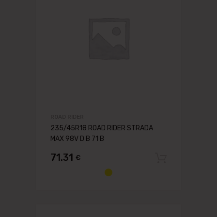
ROAD RIDER
235/45R18 ROAD RIDER STRADA
MAX 98V D B 71 B
71.31
€
Pievien