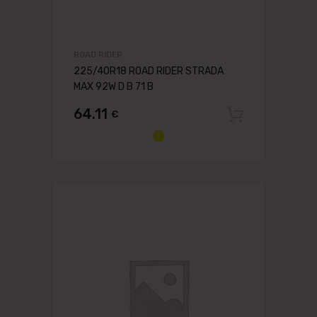
ROAD RIDER
225/40R18 ROAD RIDER STRADA
MAX 92W D B 71 B
64.11
€
Pievien