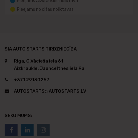
Pieejams Aizkraukles noliktavā
Pieejams no citas noliktavas
SIA AUTO STARTS TIRDZNIECĪBA
Rīga, O.Vācieša iela 61
Aizkraukle, Jaunceltnes iela 9a
+371 29130257
AUTOSTARTS@AUTOSTARTS.LV
SEKO MUMS: