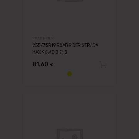
ROAD RIDER
255/35R19 ROAD RIDER STRADA
MAX 96W D B 71 B
81.60
€
Pievien