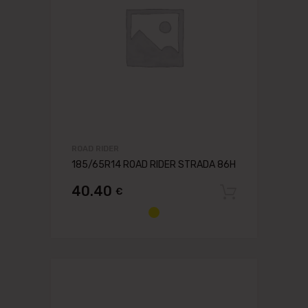
ROAD RIDER
185/65R14 ROAD RIDER STRADA 86H
40.40
€
Pievien