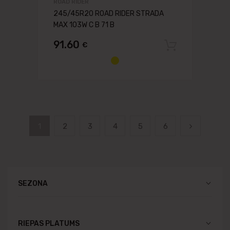
ROAD RIDER
245/45R20 ROAD RIDER STRADA
MAX 103W C B 71 B
91.60
€
Pievien
1
2
3
4
5
6
SEZONA
RIEPAS PLATUMS