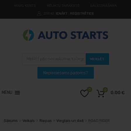
MANS KONTS
VĒLMJU SARAKSTS
SALĪDZINĀŠANA
SVEIKI.
IENĀKT
REĢISTRĒTIES
|
MEKLĒT
0
0
MENU
0.00
€
Sākums
Veikals
Riepas
Vieglais un 4x4
ROAD RIDER