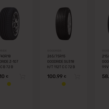
Pievienot vēlmju lapai
Pievienot vēlmju
Pievienot salīdzināšanai
Pievienot salīdzināš
RIDE
GOODRIDE
GOO
/40R18
265/75R15
215
RIDE Z-107
GOODRIDE SU318
GOO
C B 72 B
H/T 112T C C 72 B
99V 
.10
100.99
58
€
€
Pievienot grozam
Pievienot