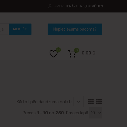
SVEIKI.
IENĀKT
REĢISTRĒTIES
|
MEKLĒT
0
0
0.00
€
Preces
1 - 10
no
250
. Preces lapā