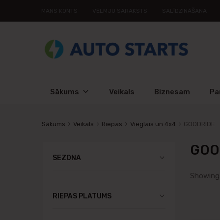
MANS KONTS
VĒLMJU SARAKSTS
SALĪDZINĀŠANA
Sākums
Veikals
Biznesam
Pa
Sākums
Veikals
Riepas
Vieglais un 4x4
GOODRIDE
GOO
SEZONA
Showing 
RIEPAS PLATUMS