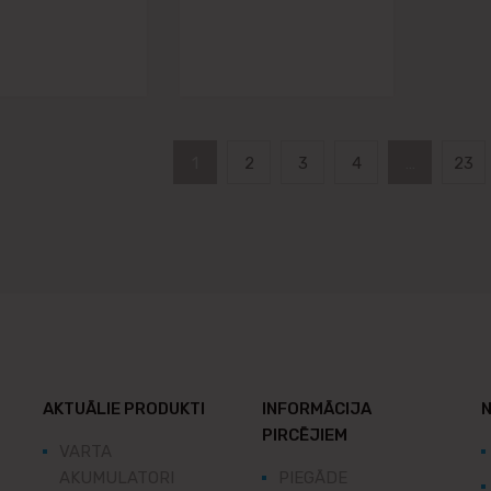
1
2
3
4
…
23
AKTUĀLIE PRODUKTI
INFORMĀCIJA
N
PIRCĒJIEM
VARTA
AKUMULATORI
PIEGĀDE