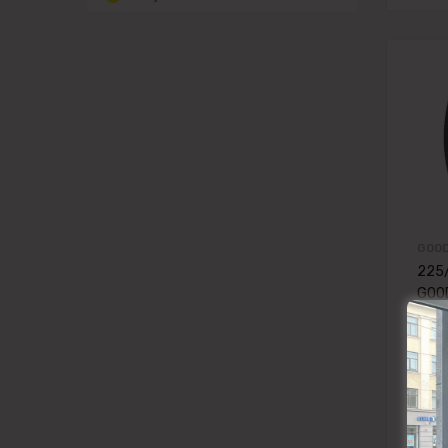
GOOD
225
GOOD
95W 
65