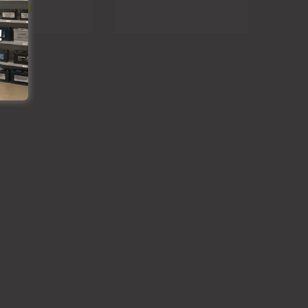
 lapai
anai
 grozam