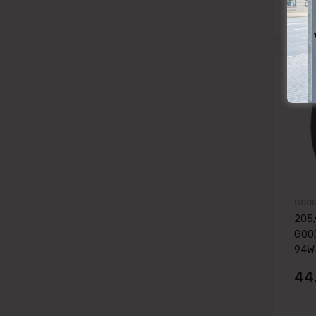
GOOD
205
GOOD
94W 
44