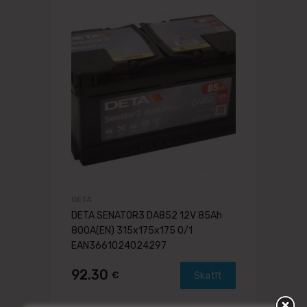
DETA
DETA SENATOR3 DA852 12V 85Ah
800A(EN) 315x175x175 0/1
EAN3661024024297
92.30
€
Skatīt