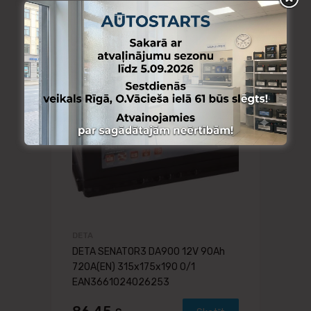
DETA
DETA SENATOR3 DA900 12V 90Ah
720A(EN) 315x175x190 0/1
EAN3661024026253