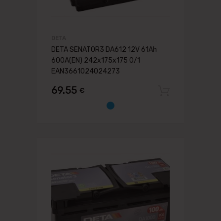
DETA
DETA SENATOR3 DA612 12V 61Ah
600A(EN) 242x175x175 0/1
EAN3661024024273
69.55
€
Pievien