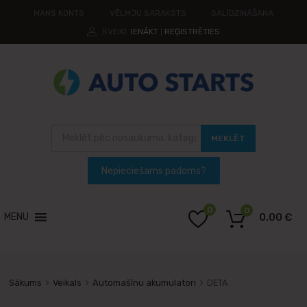
MANS KONTS
VĒLMJU SARAKSTS
SALĪDZINĀŠANA
SVEIKI.
IENĀKT
REĢISTRĒTIES
|
MEKLĒT
0
0
MENU
0.00
€
Sākums
Veikals
Automašīnu akumulatori
DETA