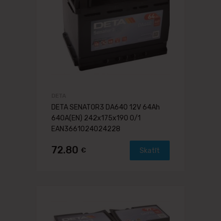
DETA
DETA SENATOR3 DA640 12V 64Ah
640A(EN) 242x175x190 0/1
EAN3661024024228
72.80
€
Skatīt