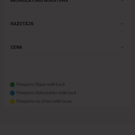
AKUMULATORU AUGSTUMS
RAŽOTĀJS
CENA
Pieejams Rīgas noliktavā
Pieejams Aizkraukles noliktavā
Pieejams no citas noliktavas