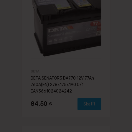
DETA
DETA SENATOR3 DA770 12V 77Ah
760A(EN) 278x175x190 0/1
EAN3661024024242
84.50
€
Skatīt