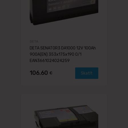
DETA
DETA SENATOR3 DA1000 12V 100Ah
900A(EN) 353x175x190 0/1
EAN3661024024259
106.60
€
Skatīt