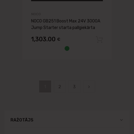
NOCO
NOCO GB251 Boost Max 24V 3000A
Jump Starter starta palīgiekārta
1,303.00
€
Pievien
1
2
3
RAŽOTĀJS