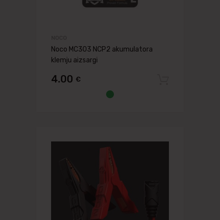
NOCO
Noco MC303 NCP2 akumulatora
klemju aizsargi
4.00
€
Pievien