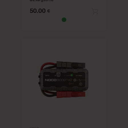
50.00
€
Pievien