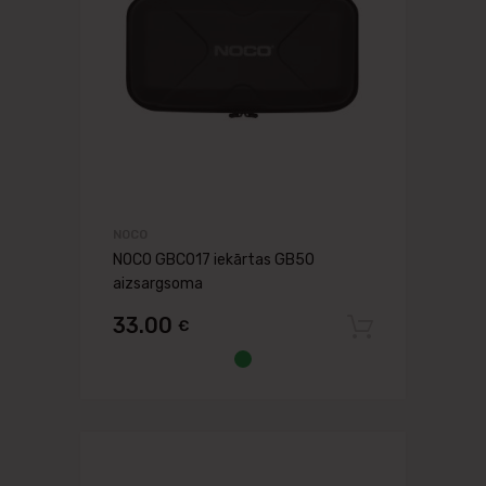
NOCO
NOCO GBC017 iekārtas GB50
aizsargsoma
33.00
€
Pievien