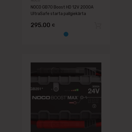
NOCO
NOCO GB70 Boost HD 12V 2000A
UltraSafe starta palīgiekārta
295.00
€
Pievien