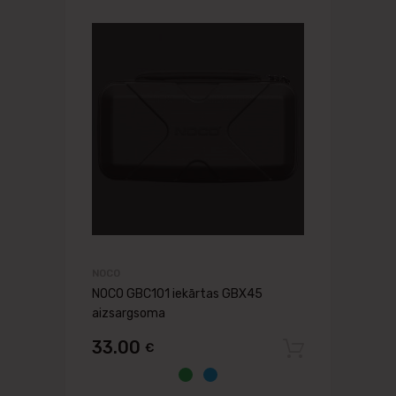
NOCO
NOCO GBC101 iekārtas GBX45
aizsargsoma
33.00
€
Pievien