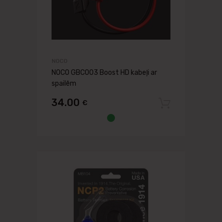
NOCO
NOCO GBC003 Boost HD kabeļi ar
spailēm
34.00
€
Pievien