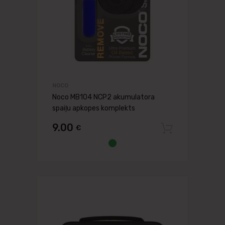
NOCO
Noco MB104 NCP2 akumulatora
spaiļu apkopes komplekts
9.00
€
Pievien