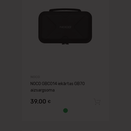
NOCO
NOCO GBC014 iekārtas GB70
aizsargsoma
39.00
€
Pievien