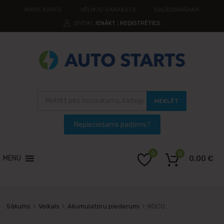
MANS KONTS
VĒLMJU SARAKSTS
SALĪDZINĀŠANA
SVEIKI.
IENĀKT
REĢISTRĒTIES
|
MEKLĒT
0
0
MENU
0.00
€
Sākums
Veikals
Akumulatoru piederumi
NOCO