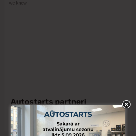
Autostarts partneri
Cenu piedāvājums Autostarts veikalos un mūsu
partneru tirdzniecības vietās var atšķirties.