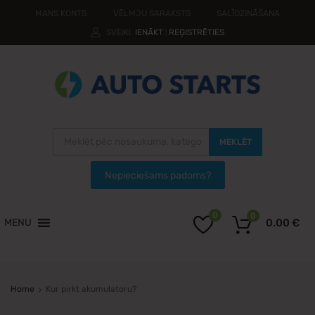
MANS KONTS
VĒLMJU SARAKSTS
SALĪDZINĀŠANA
SVEIKI.
IENĀKT
REĢISTRĒTIES
|
MEKLĒT
0
0
MENU
0.00
€
Home
Kur pirkt akumulatoru?