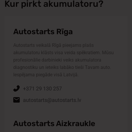
Kur
pirkt akumulatoru?
Autostarts Rīga
Autostarts veikalā Rīgā pieejams plašs
akumulatoru klāsts visa veida spēkratiem.
Mūsu
profesionālie darbinieki veiks akumulatora
diagnostiku un ieteiks labāko tieši Tavam auto.
Iespējama piegāde visā Latvijā.
+371 29 130 257
autostarts@autostarts.lv
Autostarts Aizkraukle