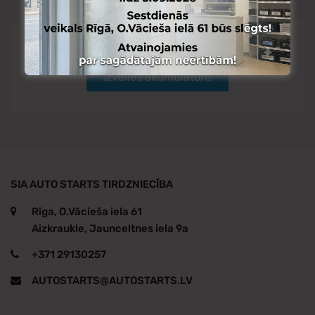
Nepieciešams padoms?
Izvēlies akumulatoru
SIA AUTO STARTS TIRDZNIECĪBA
Rīga, O.Vācieša iela 61
Aizkraukle, Jaunceltnes iela 9a
+371 29130257
AUTOSTARTS@AUTOSTARTS.LV