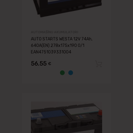
AUTOMAŠĪNU AKUMULATORI
AUTO STARTS WESTA 12V 74Ah,
640A(EN) 278x175x190 0/1
EAN4751039331004
56.55
€
Pievien