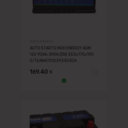
AUTO STARTS
AUTO STARTS HIGH ENERGY AGM
12V 95Ah, 810A (EN) 353x175x190
0/1 EAN4751039330304
169.40
€
Pievien