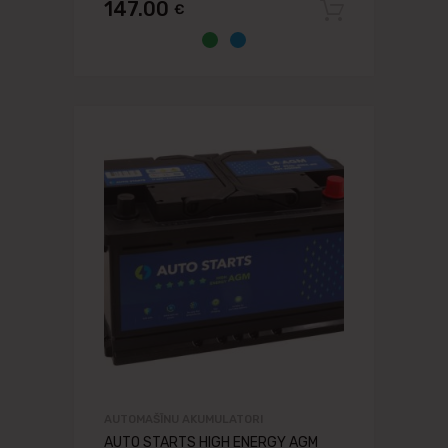
147.00
€
Pievien
AUTOMAŠĪNU AKUMULATORI
AUTO STARTS HIGH ENERGY AGM