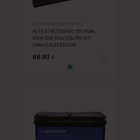
AUTOMAŠĪNU AKUMULATORI
AUTO STARTS BASIC 12V 95Ah,
800A (EN) 353x175x190 0/1
EAN4751039330328
88.90
€
Pievien