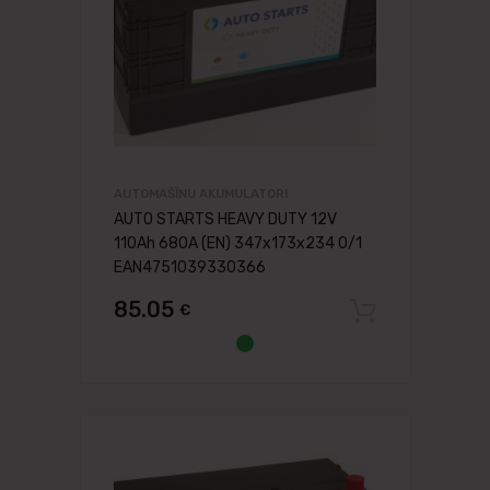
AUTOMAŠĪNU AKUMULATORI
AUTO STARTS HEAVY DUTY 12V
110Ah 680A (EN) 347x173x234 0/1
EAN4751039330366
85.05
€
Pievien