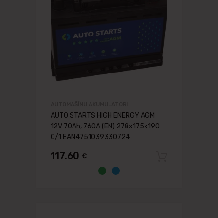
AUTOMAŠĪNU AKUMULATORI
AUTO STARTS HIGH ENERGY AGM
12V 70Ah, 760A (EN) 278x175x190
0/1 EAN4751039330724
117.60
€
Pievien