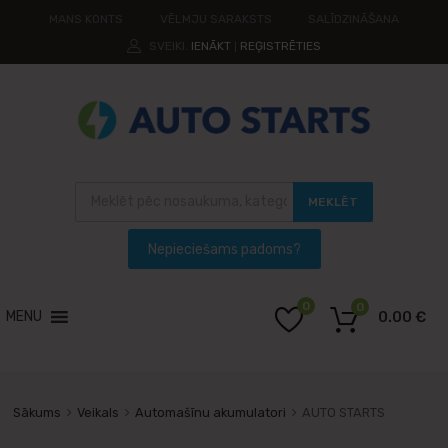
MANS KONTS
VĒLMJU SARAKSTS
SALĪDZINĀŠANA
SVEIKI.
IENĀKT
REĢISTRĒTIES
|
MEKLĒT
0
0
MENU
0.00
€
Sākums
Veikals
Automašīnu akumulatori
AUTO STARTS