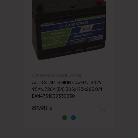
AUTOMAŠĪNU AKUMULATORI
AUTO STARTS HIGH POWER JIS 12V
95Ah, 720A (EN) 305x173x225 0/1
EAN4751039330830
81.90
€
Pievien