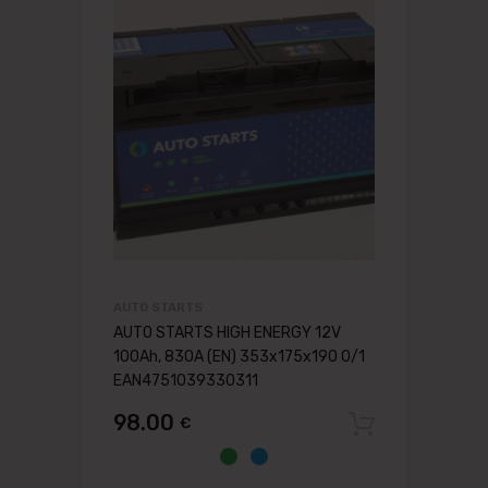
AUTO STARTS
AUTO STARTS HIGH ENERGY 12V
100Ah, 830A (EN) 353x175x190 0/1
EAN4751039330311
98.00
€
Pievien