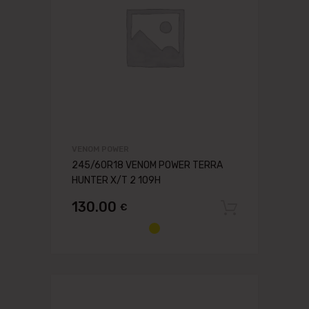
VENOM POWER
245/60R18 VENOM POWER TERRA
HUNTER X/T 2 109H
130.00
€
Pievien