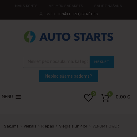
MANS KONTS
VĒLMJU SARAKSTS
SALĪDZINĀŠANA
SVEIKI.
IENĀKT
REĢISTRĒTIES
|
MEKLĒT
0
0
MENU
0.00
€
Sākums
Veikals
Riepas
Vieglais un 4x4
VENOM POWER