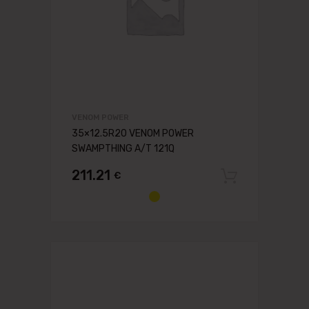
VENOM POWER
35×12.5R20 VENOM POWER
SWAMPTHING A/T 121Q
211.21
€
Pievien