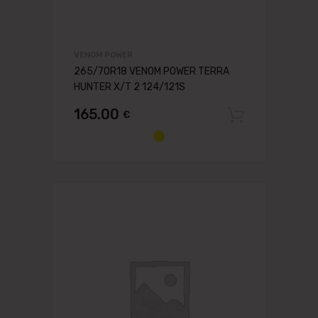
VENOM POWER
265/70R18 VENOM POWER TERRA
HUNTER X/T 2 124/121S
165.00
€
Pievien