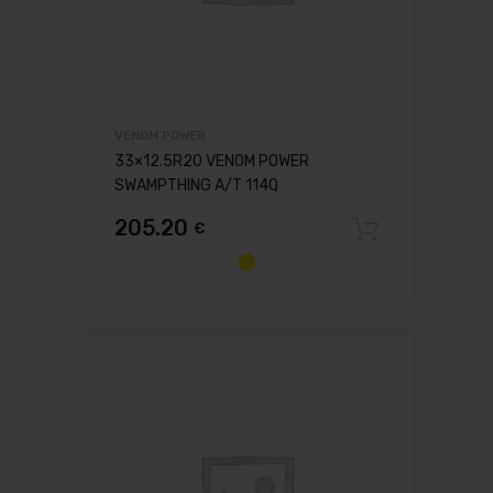
VENOM POWER
33×12.5R20 VENOM POWER
SWAMPTHING A/T 114Q
205.20
€
Pievien