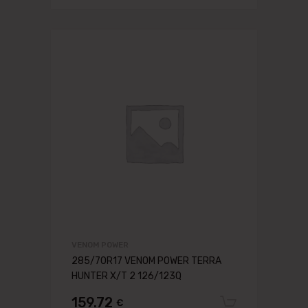
VENOM POWER
285/70R17 VENOM POWER TERRA
HUNTER X/T 2 126/123Q
159.72
€
Pievien