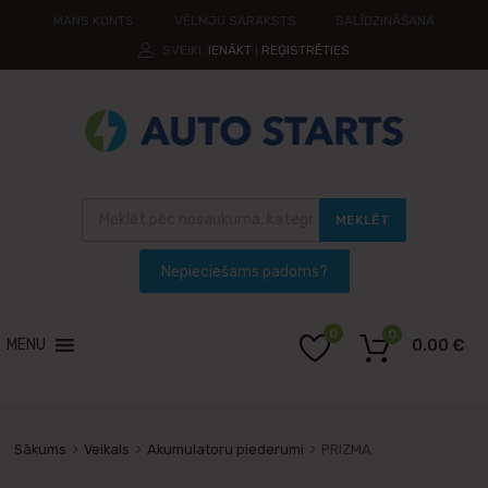
MANS KONTS
VĒLMJU SARAKSTS
SALĪDZINĀŠANA
SVEIKI.
IENĀKT
REĢISTRĒTIES
|
MEKLĒT
0
0
MENU
0.00
€
Sākums
Veikals
Akumulatoru piederumi
PRIZMA