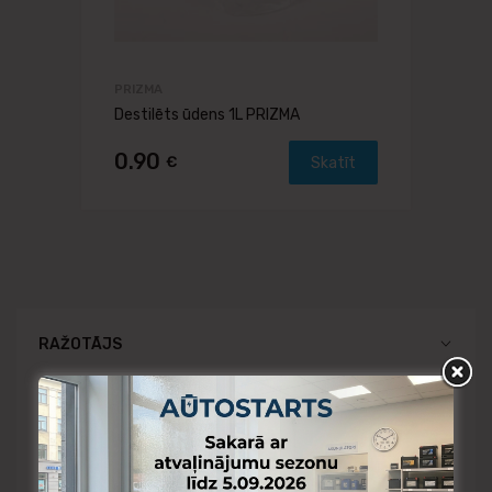
PRIZMA
Destilēts ūdens 1L PRIZMA
0.90
€
Skatīt
RAŽOTĀJS
CENA