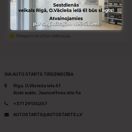
Pieejams Rīgas noliktavā
Pieejams Aizkraukles noliktavā
Pieejams no citas noliktavas
SIA AUTO STARTS TIRDZNIECĪBA
Rīga, O.Vācieša iela 61
Aizkraukle, Jaunceltnes iela 9a
+371 29130257
AUTOSTARTS@AUTOSTARTS.LV