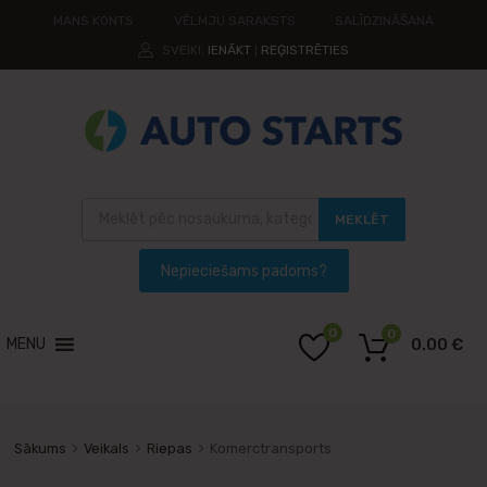
MANS KONTS
VĒLMJU SARAKSTS
SALĪDZINĀŠANA
SVEIKI.
IENĀKT
REĢISTRĒTIES
|
MEKLĒT
0
0
MENU
0.00
€
Sākums
Veikals
Riepas
Komerctransports