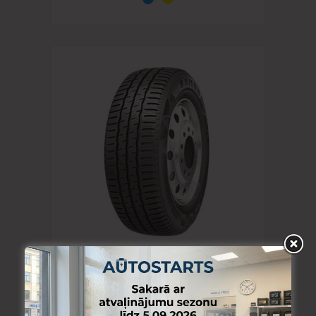
KOMERCTRANSPORTS
205/65R16C SAILUN ENDURE WSL1
107/105T C B B 72