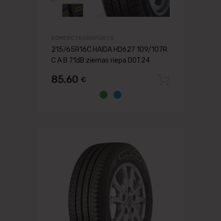
KOMERCTRANSPORTS
215/65R16C HAIDA HD627 109/107R
C A B 71dB ziemas riepa DOT24
85.60
€
Pievien