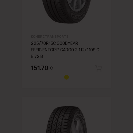
KOMERCTRANSPORTS
225/70R15C GOODYEAR
EFFICIENTGRIP CARGO 2 112/110S C
B 72 B
151.70
€
Pievien