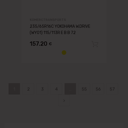
KOMERCTRANSPORTS
235/65R16C YOKOHAMA W.DRIVE
(WY01) 115/113R E B B 72
157.20
€
Pievien
1
2
3
4
…
55
56
57