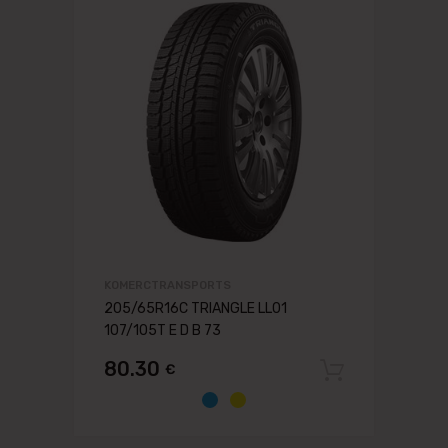
KOMERCTRANSPORTS
205/65R16C TRIANGLE LL01
107/105T E D B 73
80.30
€
Pievien