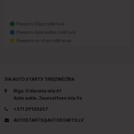
Pieejams Rīgas noliktavā
Pieejams Aizkraukles noliktavā
Pieejams no citas noliktavas
SIA AUTO STARTS TIRDZNIECĪBA
Rīga, O.Vācieša iela 61
Aizkraukle, Jaunceltnes iela 9a
+371 29130257
AUTOSTARTS@AUTOSTARTS.LV