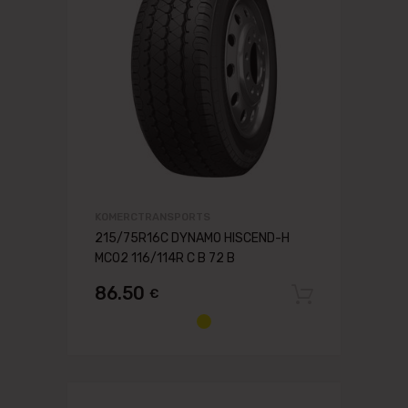
KOMERCTRANSPORTS
215/75R16C DYNAMO HISCEND-H
MC02 116/114R C B 72 B
86.50
€
Pievien