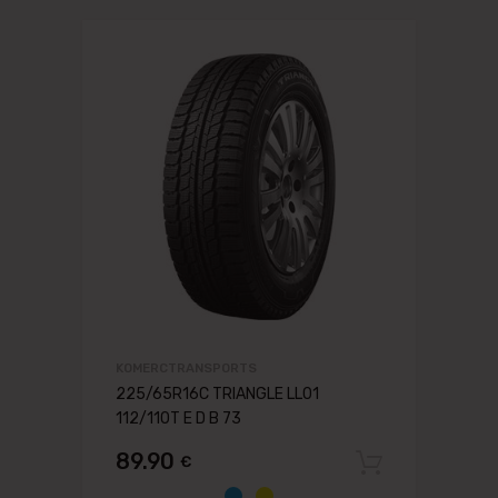
KOMERCTRANSPORTS
225/65R16C TRIANGLE LL01
112/110T E D B 73
89.90
€
Pievien