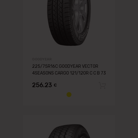
GOODYEAR
225/75R16C GOODYEAR VECTOR
4SEASONS CARGO 121/120R C C B 73
256.23
€
Pievien