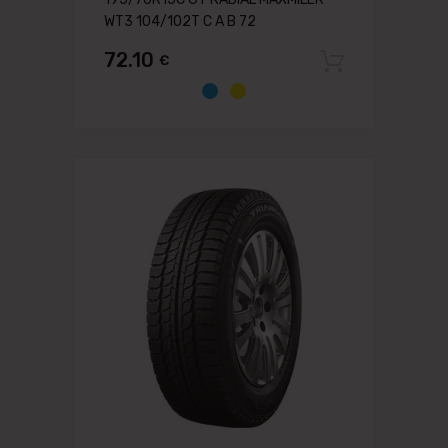
WT3 104/102T C A B 72
72.10
€
Pievien