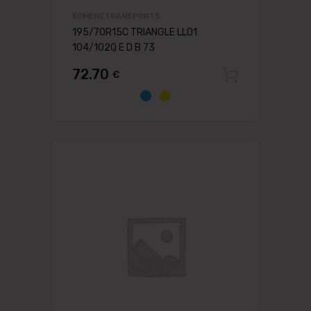
KOMERCTRANSPORTS
195/70R15C TRIANGLE LL01
104/102Q E D B 73
72.70
€
Pievien