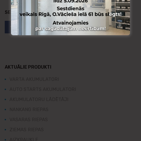
SEKO MUMS:
AKTUĀLIE PRODUKTI
VARTA AKUMULATORI
AUTO STARTS AKUMULATORI
AKUMULATORU LĀDĒTĀJI
NANKANG RIEPAS
VASARAS RIEPAS
ZIEMAS RIEPAS
AIZKRAUKLE