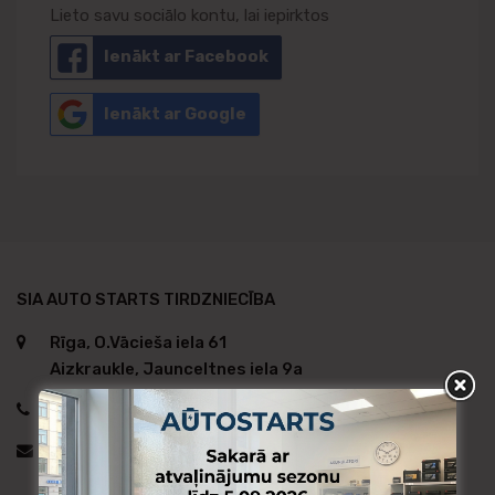
Lieto savu sociālo kontu, lai iepirktos
Ienākt ar Facebook
Ienākt ar Google
SIA AUTO STARTS TIRDZNIECĪBA
Rīga, O.Vācieša iela 61
Aizkraukle, Jaunceltnes iela 9a
+371 29130257
AUTOSTARTS@AUTOSTARTS.LV