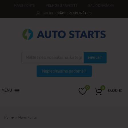
MANS KONTS
VĒLMJU SARAKSTS
SALĪDZINĀŠANA
SVEIKI.
IENĀKT
REĢISTRĒTIES
|
MEKLĒT
0
0
MENU
0.00
€
Home
Mans konts