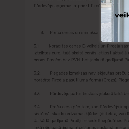
Pārdevējs apņemas atgriezt Pircējam samaksāto na
Preču cenas un samaksa
3.1. Norādītās cenas E-veikalā un Pircēja sastād
izteiktas euro, tajā skaitā cenās ietilpst aktuālā 
cenas Precēm bez PVN, bet jebkurā gadījumā Pir
3.2. Piegādes izmaksas nav iekļautas preču cen
norādīta Pircēja pasūtījuma formā (Grozs). Pieg
3.3. Pārdevējs patur tiesības jebkurā laikā bez
3.4. Preču cena pēc tam, kad Pārdevējs ir apstip
sistēmā, skaidri redzamas kļūdas (defekta) vai d
Ja šādā gadījumā Pircējs nepiekrīt iegādāties Pr
laikā pēc pasūtījuma atcelšanas saskaņā ar iepr