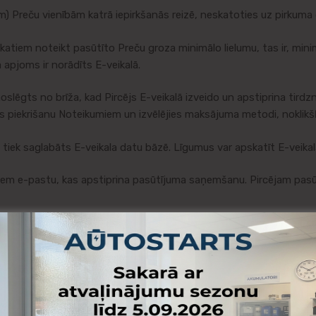
 Preču vienībām katrā iepirkšanās reizē, neskatoties uz pirkuma c
tiem noteikt pasūtīto Preču groza minimālo lielumu, tas ir, minim
apjoms ir norādīts E-veikalā.
ēgts no brīža, kad Pircējs E-veikalā izveido un apstiprina tirdzni
s piekrišanu Noteikumiem un izvēlējies maksājuma metodi, noklikš
ek saglabāts E-veikala datu bāzē. Līgumus var apskatīt E-veikal
 e-pastu, kas apstiprina pasūtījuma saņemšanu. Pircējam pasūt
ina tā izpildi, nosūtot Pircējam e-pastu uz Pircēja norādīto e-pa
Pārdevējs ir atļāvis šādu piegādes veidu izvēlēties Pircējam pasūt
mības nevar piegādāt Pircējam pasūtītās Preces, ciktāl tas ir ie
asūtījumu nevarēs izpildīt. Ja Pircējs atsakās pieņemt viņam piedā
ircēja informēšanas pasūtījums nevar tikt izpildīts, Pārdevējs inf