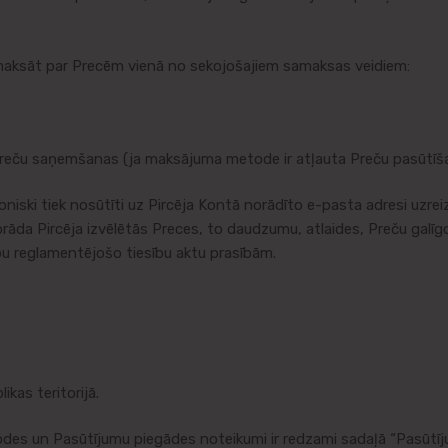
aksāt par Precēm vienā no sekojošajiem samaksas veidiem:
Preču saņemšanas (ja maksājuma metode ir atļauta Preču pasūtīšan
ki tiek nosūtīti uz Pircēja Kontā norādīto e-pasta adresi uzreiz 
āda Pircēja izvēlētās Preces, to daudzumu, atlaides, Preču galīgo 
ību reglamentējošo tiesību aktu prasībām.
kas teritorijā.
s un Pasūtījumu piegādes noteikumi ir redzami sadaļā “Pasūtīj