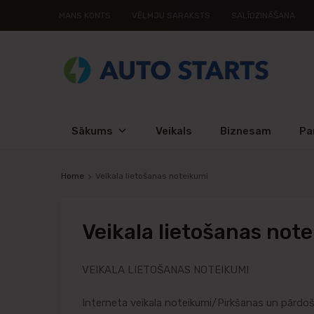
MANS KONTS
VĒLMJU SARAKSTS
SALĪDZINĀŠANA
Sākums
Veikals
Biznesam
Pa
Home
Veikala lietošanas noteikumi
Veikala
lietošanas not
VEIKALA LIETOŠANAS NOTEIKUMI
Interneta veikala noteikumi/Pirkšanas un pārdo