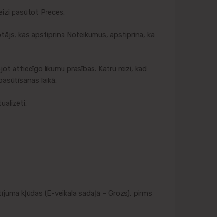
eizi pasūtot Preces.
tājs, kas apstiprina Noteikumus, apstiprina, ka
ot attiecīgo likumu prasības. Katru reizi, kad
pasūtīšanas laikā.
ualizēti.
juma kļūdas (E-veikala sadaļā – Grozs), pirms