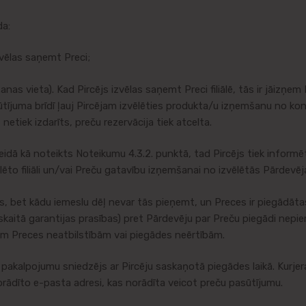
da:
 vēlas saņemt Preci;
nas vieta). Kad Pircējs izvēlas saņemt Preci filiālē, tās ir jāizņem
ījuma brīdī ļauj Pircējam izvēlēties produkta/u izņemšanu no konkr
etiek izdarīts, preču rezervācija tiek atcelta.
 kā noteikts Noteikumu 4.3.2. punktā, tad Pircējs tiek informēts 
ēto filiāli un/vai Preču gatavību izņemšanai no izvēlētās Pārdevēja 
et kādu iemeslu dēļ nevar tās pieņemt, un Preces ir piegādātas 
 skaitā garantijas prasības) pret Pārdevēju par Preču piegādi nepi
itām Preces neatbilstībām vai piegādes neērtībām.
pakalpojumu sniedzējs ar Pircēju saskaņotā piegādes laikā. Kurjer
orādīto e-pasta adresi, kas norādīta veicot preču pasūtījumu.