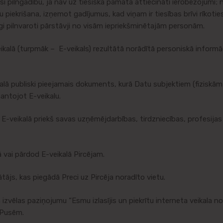
si pilngadību, ja nav uz tiesiska pamata attiecināti ierobežojumi;
piekrišana, izņemot gadījumus, kad viņam ir tiesības brīvi rīkoties
īgi pilnvaroti pārstāvji no visām iepriekšminētajām personām.
kalā (turpmāk – E-veikals) rezultātā norādītā personiskā informāci
lā publiski pieejamais dokuments, kurā Datu subjektiem (fiziskām
antojot E-veikalu.
 E-veikalā priekš savas uzņēmējdarbības, tirdzniecības, profesijas
ā vai pārdod E-veikalā Pircējam.
tājs, kas piegādā Preci uz Pircēja noradīto vietu.
vēlas paziņojumu “Esmu izlasījis un piekrītu interneta veikala n
m Pusēm.