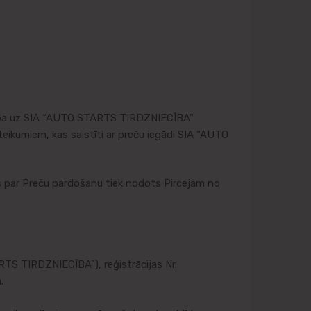
iecībā uz SIA “AUTO STARTS TIRDZNIECĪBA”
teikumiem, kas saistīti ar preču iegādi SIA “AUTO
s par Preču pārdošanu tiek nodots Pircējam no
TS TIRDZNIECĪBA”), reģistrācijas Nr.
.