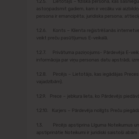
1.2.5. Lietotājs – fiziska persona, kas sasniegu
astoņpadsmit gadiem, kam ir vecāku vai aizbildņu 
persona ir emancipēta; juridiska persona; attiec
1.2.6. Konts – Klienta reģistrēšanās internetvei
veikt preču pasūtījumus E-veikalā.
1.2.7. Privātuma paziņojums- Pārdevēja E-veika
informācija par viņu personas datu apstrādi, izm
1.2.8. Pircējs – Lietotājs, kas iegādājas Preces
vajadzībām).
1.2.9. Prece – jebkura lieta, ko Pārdevējs piedāv
1.2.10. Kurjers – Pārdevēja nolīgts Preču piegādā
1.3. Pircējs apstiprina Līguma Noteikumus un iz
apstiprinātie Noteikumi ir juridiski saistoši abā