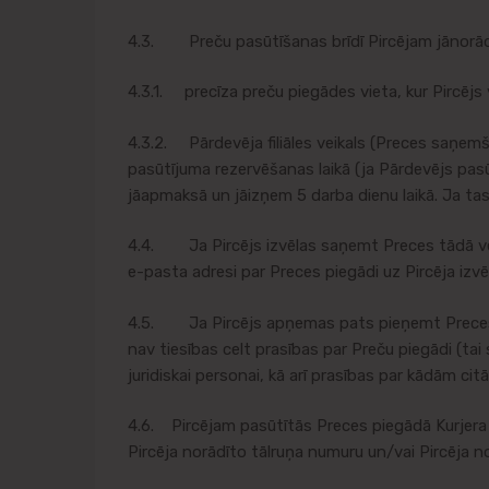
4.3. Preču pasūtīšanas brīdī Pircējam jānorā
4.3.1. precīza preču piegādes vieta, kur Pircējs
4.3.2. Pārdevēja filiāles veikals (Preces saņemša
pasūtījuma rezervēšanas laikā (ja Pārdevējs pasūt
jāapmaksā un jāizņem 5 darba dienu laikā. Ja tas n
4.4. Ja Pircējs izvēlas saņemt Preces tādā veidā
e-pasta adresi par Preces piegādi uz Pircēja izvēl
4.5. Ja Pircējs apņemas pats pieņemt Preces, b
nav tiesības celt prasības par Preču piegādi (tai
juridiskai personai, kā arī prasības par kādām c
4.6. Pircējam pasūtītās Preces piegādā Kurjera 
Pircēja norādīto tālruņa numuru un/vai Pircēja n