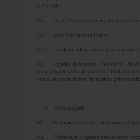
dienu laikā.
3.5. Veicot Preču pasūtīšanu, Pircējs var sam
3.5.1. izmantojot internetbanku;
3.5.2. skaidrā naudā vai maksājot ar karti pie 
3.6. Iegādes dokumenti – PVN rēķini – elektronis
preču piegādes/atsaukšanas brīdī. PVN rēķinā nor
datus, kas nepieciešami, lai atbilstu grāmatved
Preču piegāde
4.1. Preču piegāde notiek tikai Latvijas Republi
4.2. Pašreizējās piegādes/atsaukšanas metode