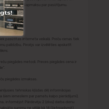
s ir veicis priekšapmaksu par pasūtījumu.
ek pasūtītas interneta veikalā. Preču cenas tiek
umu palīdzību, Pircējs var izvēlēties apskatīt
ikmi.
reču piegādes metodi. Preces piegādes cena ir
e”.
reču piegādes izmaksas.
inījusies tehniskas kļūdas dēļ informācijas
ja šiem iemesliem par pamatu kalpo pierādījumi).
ma, informējot Pārdevēju 2 (divu) darba dienu
samaksāto summu ne vēlāk kā 14 (četrpadsmit)