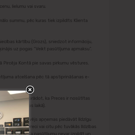
enu, lielumu vai svaru.
ālo summu, pēc kuras tiek izpildīts Klienta
ecības kārtību (Grozs), sniedzot informāciju,
ķinājis uz pogas “Veikt pasūtījuma apmaksu”.
ā Pircēja Kontā pie savas pirkumu vēstures.
ījuma atcelšana pēc tā apstiprināšanas e-
sta adresi, norādot, ka Preces ir nosūtītas
ījuma veikšanas laikā).
spējams, Pārdevējs apņemas piedāvāt līdzīgu
vāto analogo Preci vai citu pēc tuvākās līdzības
ormē Pircēju, ka pasūtījumu nevar izpildīt un