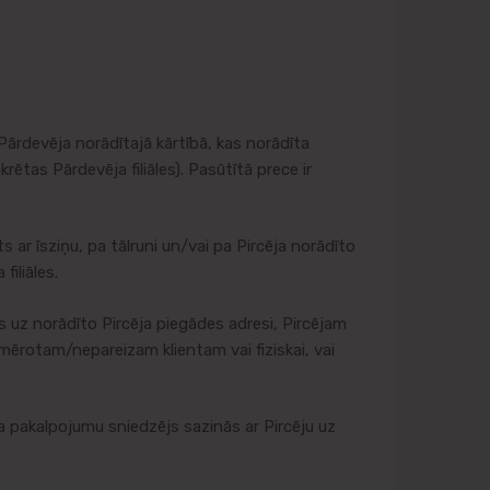
 Pārdevēja norādītajā kārtībā, kas norādīta
ētas Pārdevēja filiāles). Pasūtītā prece ir
ar īsziņu, pa tālruni un/vai pa Pircēja norādīto
filiāles.
uz norādīto Pircēja piegādes adresi, Pircējam
emērotam/nepareizam klientam vai fiziskai, vai
a pakalpojumu sniedzējs sazinās ar Pircēju uz