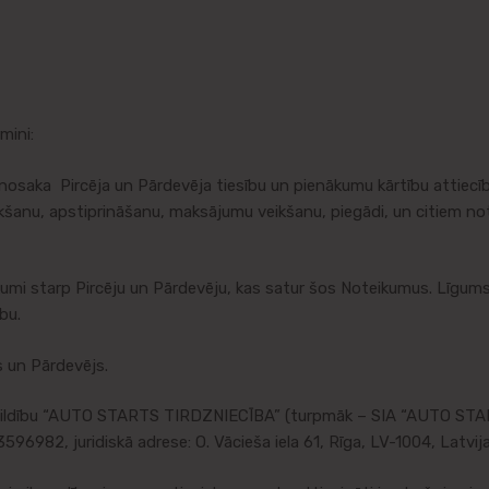
mini:
i nosaka Pircēja un Pārdevēja tiesību un pienākumu kārtību att
eikšanu, apstiprināšanu, maksājumu veikšanu, piegādi, un citiem no
umi starp Pircēju un Pārdevēju, kas satur šos Noteikumus. Līgum
bu.
s un Pārdevējs.
tbildību “AUTO STARTS TIRDZNIECĪBA” (turpmāk – SIA “AUTO STAR
82, juridiskā adrese: O. Vācieša iela 61, Rīga, LV-1004, Latvija