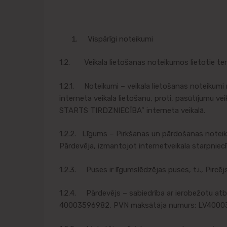
Vispārīgi noteikumi
1.2. Veikala lietošanas noteikumos lietotie ter
1.2.1. Noteikumi – veikala lietošanas noteikum
interneta veikala lietošanu, proti, pasūtījumu v
STARTS TIRDZNIECĪBA” interneta veikalā.
1.2.2. Līgums – Pirkšanas un pārdošanas noteik
Pārdevēja, izmantojot internetveikala starpniecī
1.2.3. Puses ir līgumslēdzējas puses, t.i., Pircēj
1.2.4. Pārdevējs – sabiedrība ar ierobežotu a
40003596982, PVN maksātāja numurs: LV400035969