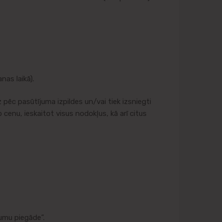
as laikā).
pēc pasūtījuma izpildes un/vai tiek izsniegti
cenu, ieskaitot visus nodokļus, kā arī citus
umu piegāde”.