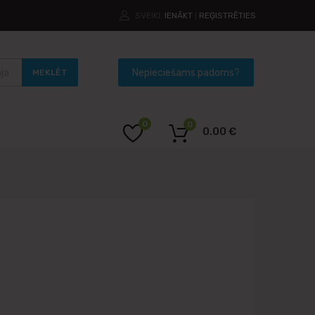
SVEIKI.
IENĀKT
REĢISTRĒTIES
|
MEKLĒT
0
0
0.00
€