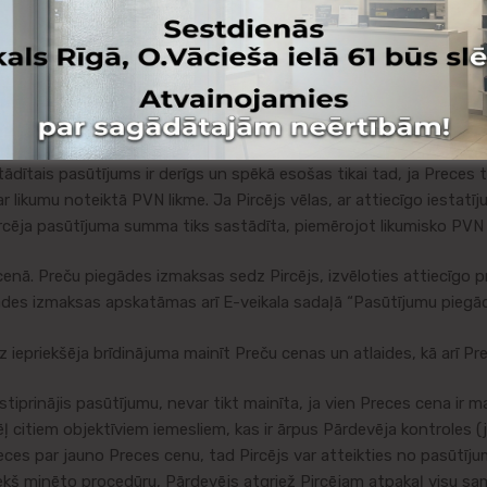
udu par Preci ne vēlāk kā 14 (četrpadsmit) dienu laikā, ja Pircēj
ītais pasūtījums ir derīgs un spēkā esošas tikai tad, ja Preces ti
ar likumu noteiktā PVN likme. Ja Pircējs vēlas, ar attiecīgo iestatīj
cēja pasūtījuma summa tiks sastādīta, piemērojot likumisko PVN l
ā. Preču piegādes izmaksas sedz Pircējs, izvēloties attiecīgo p
ādes izmaksas apskatāmas arī E-veikala sadaļā “Pasūtījumu piegād
 iepriekšēja brīdinājuma mainīt Preču cenas un atlaides, kā arī P
rinājis pasūtījumu, nevar tikt mainīta, ja vien Preces cena ir ma
ēļ citiem objektīviem iemesliem, kas ir ārpus Pārdevēja kontroles (
eces par jauno Preces cenu, tad Pircējs var atteikties no pasūtīju
iekš minēto procedūru, Pārdevējs atgriež Pircējam atpakaļ visu 