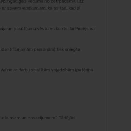
 nepilngadīgais vecumā no četrpadsmit līdz
 ar saviem ienākumiem, kā arī tad, kad šī
ja un pasūtījumu vēstures konts, lai Pircējs var
 identificējamām personām) tiek sniegta
 vai ne ar darbu saistītām vajadzībām (patēriņa
oteikumiem un nosacījumiem”. Tādējādi