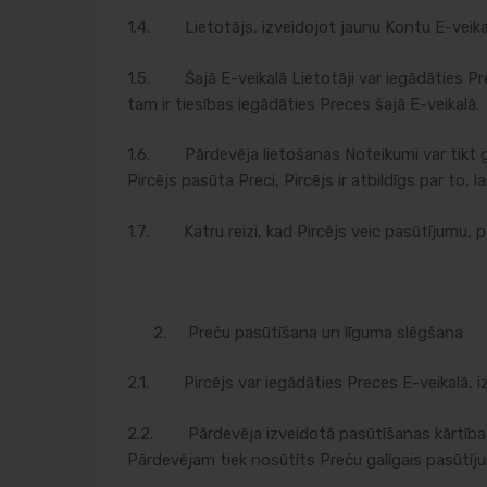
1.4. Lietotājs, izveidojot jaunu Kontu E-veikalā
1.5. Šajā E-veikalā Lietotāji var iegādāties Pre
tam ir tiesības iegādāties Preces šajā E-veikalā.
1.6. Pārdevēja lietošanas Noteikumi var tikt groz
Pircējs pasūta Preci, Pircējs ir atbildīgs par to,
1.7. Katru reizi, kad Pircējs veic pasūtījumu, pa
Preču pasūtīšana un līguma slēgšana
2.1. Pircējs var iegādāties Preces E-veikalā, i
2.2. Pārdevēja izveidotā pasūtīšanas kārtība E-
Pārdevējam tiek nosūtīts Preču galīgais pasūtīj