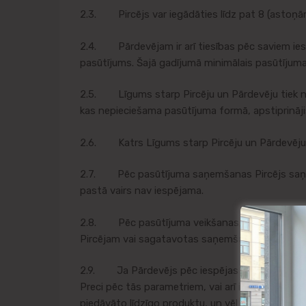
2.3. Pircējs var iegādāties līdz pat 8 (astoņām)
2.4. Pārdevējam ir arī tiesības pēc saviem ieska
pasūtījums. Šajā gadījumā minimālais pasūtījuma 
2.5. Līgums starp Pircēju un Pārdevēju tiek nosl
kas nepieciešama pasūtījuma formā, apstiprināji
2.6. Katrs Līgums starp Pircēju un Pārdevēju ti
2.7. Pēc pasūtījuma saņemšanas Pircējs saņem
pastā vairs nav iespējama.
2.8. Pēc pasūtījuma veikšanas, Pārdevējs apliec
Pircējam vai sagatavotas saņemšanai veikalā (ja 
2.9. Ja Pārdevējs pēc iespējas un Preču pieeja
Preci pēc tās parametriem, vai arī informē, ka p
piedāvāto līdzīgo produktu, un vēl joprojām pēc P