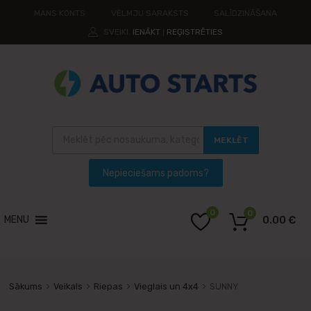
MANS KONTS
VĒLMJU SARAKSTS
SALĪDZINĀŠANA
SVEIKI.
IENĀKT
REĢISTRĒTIES
|
MEKLĒT
0
0
MENU
0.00
€
Sākums
Veikals
Riepas
Vieglais un 4x4
SUNNY