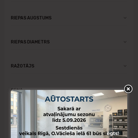
RIEPAS AUGSTUMS
RIEPAS DIAMETRS
RAŽOTĀJS
CENA
Pieejams Rīgas noliktavā
Pieejams Aizkraukles noliktavā