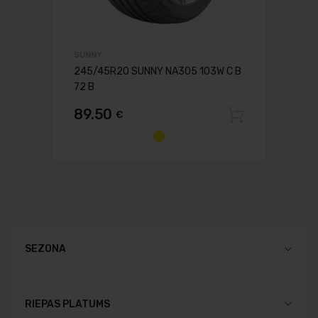
SUNNY
245/45R20 SUNNY NA305 103W C B
72 B
89.50
€
Pievien
SEZONA
RIEPAS PLATUMS