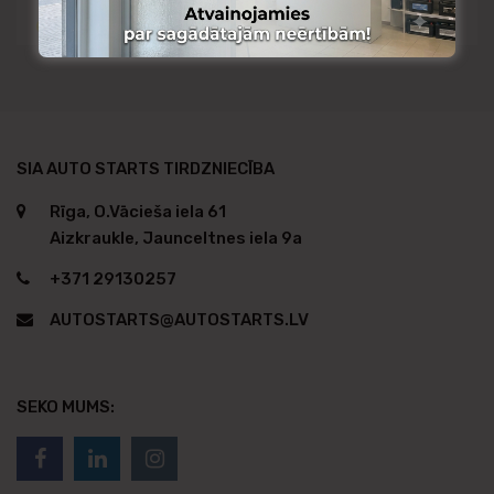
Pieejams no citas noliktavas
SIA AUTO STARTS TIRDZNIECĪBA
Rīga, O.Vācieša iela 61
Aizkraukle, Jaunceltnes iela 9a
+371 29130257
AUTOSTARTS@AUTOSTARTS.LV
SEKO MUMS: