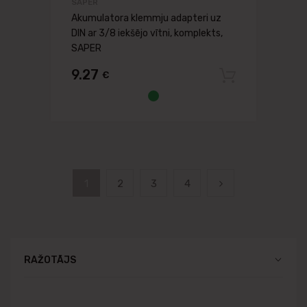
SAPER
Akumulatora klemmju adapteri uz
DIN ar 3/8 iekšējo vītni, komplekts,
SAPER
9.27
€
Pievien
1
2
3
4
RAŽOTĀJS