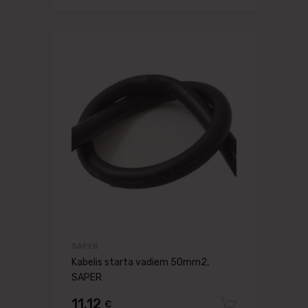
SAPER
Kabelis starta vadiem 50mm2,
SAPER
11.12
€
Pievien