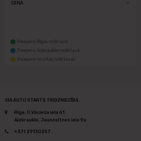
CENA
Pieejams Rīgas noliktavā
Pieejams Aizkraukles noliktavā
Pieejams no citas noliktavas
SIA AUTO STARTS TIRDZNIECĪBA
Rīga, O.Vācieša iela 61
Aizkraukle, Jaunceltnes iela 9a
+371 29130257