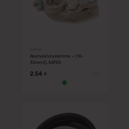
SAPER
Akumulatora klemme, — (16-
35mm2), SAPER
2.54
€
Pievien