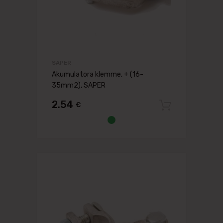
SAPER
Akumulatora klemme, + (16-
35mm2), SAPER
2.54
€
Pievien