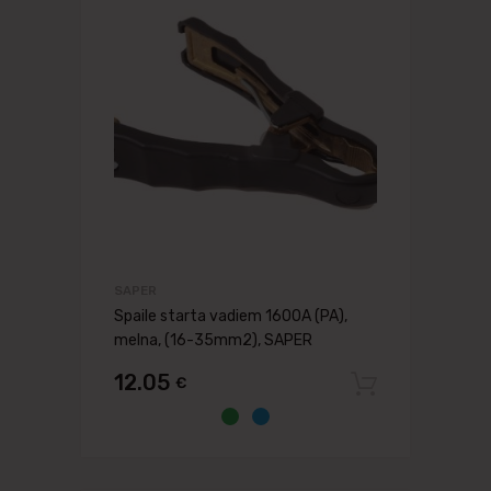
SAPER
Spaile starta vadiem 1600A (PA),
melna, (16-35mm2), SAPER
12.05
€
Pievien