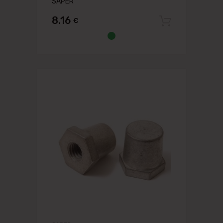
SAPER
8.16
€
Pievien