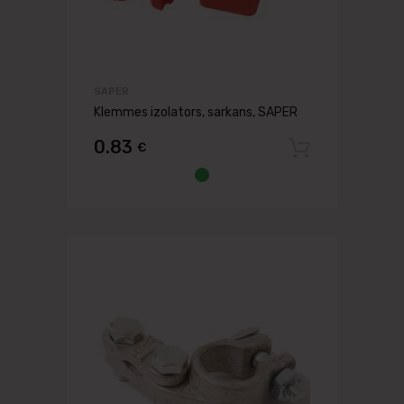
SAPER
Klemmes izolators, sarkans, SAPER
0.83
€
Pievien