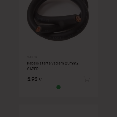
SAPER
Kabelis starta vadiem 25mm2,
SAPER
5.93
€
Pievien