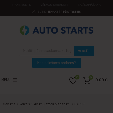
MANS KONTS
VĒLMJU SARAKSTS
SALĪDZINĀŠANA
SVEIKI.
IENĀKT
REĢISTRĒTIES
|
MEKLĒT
0
0
MENU
0.00
€
Sākums
Veikals
Akumulatoru piederumi
SAPER