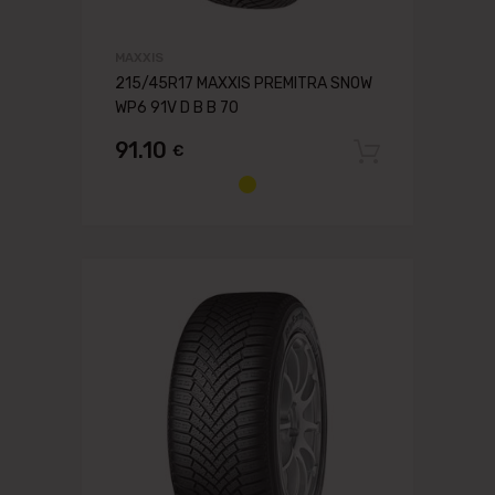
MAXXIS
215/45R17 MAXXIS PREMITRA SNOW
WP6 91V D B B 70
91.10
€
Pievien