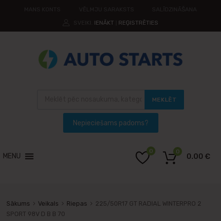
MANS KONTS
VĒLMJU SARAKSTS
SALĪDZINĀŠANA
SVEIKI.
IENĀKT
REĢISTRĒTIES
|
MEKLĒT
0
0
MENU
0.00
€
Sākums
Veikals
Riepas
225/50R17 GT RADIAL WINTERPRO 2
SPORT 98V D B B 70