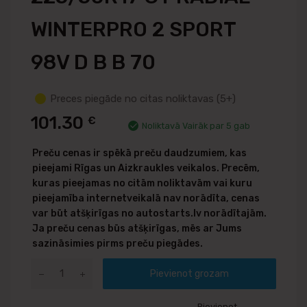
WINTERPRO 2 SPORT
98V D B B 70
Preces piegāde no citas noliktavas (5+)
101.30
€
Noliktavā Vairāk par 5 gab
Preču cenas ir spēkā preču daudzumiem, kas
pieejami Rīgas un Aizkraukles veikalos. Precēm,
kuras pieejamas no citām noliktavām vai kuru
pieejamība internetveikalā nav norādīta, cenas
var būt atšķirīgas no autostarts.lv norādītajām.
Ja preču cenas būs atšķirīgas, mēs ar Jums
sazināsimies pirms preču piegādes.
Pievienot grozam
Pievienot