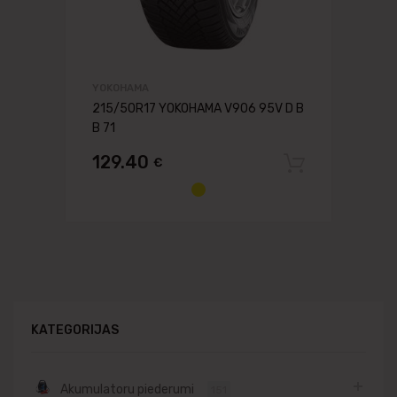
YOKOHAMA
215/50R17 YOKOHAMA V906 95V D B
B 71
129.40
€
Pievien
KATEGORIJAS
Akumulatoru piederumi
151