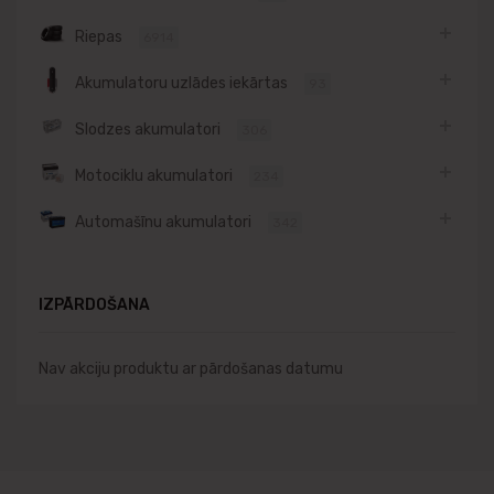
Riepas
6914
Akumulatoru uzlādes iekārtas
93
Slodzes akumulatori
306
Motociklu akumulatori
234
Automašīnu akumulatori
342
IZPĀRDOŠANA
Nav akciju produktu ar pārdošanas datumu