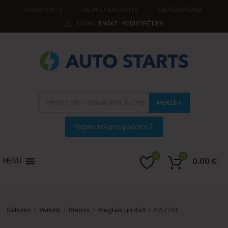
MANS KONTS
VĒLMJU SARAKSTS
SALĪDZINĀŠANA
SVEIKI.
IENĀKT
REĢISTRĒTIES
|
MEKLĒT
0
0
MENU
0.00
€
Sākums
Veikals
Riepas
Vieglais un 4x4
MAZZINI