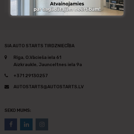
Pieejams no citas noliktavas
SIA AUTO STARTS TIRDZNIECĪBA
Rīga, O.Vācieša iela 61
Aizkraukle, Jaunceltnes iela 9a
+371 29130257
AUTOSTARTS@AUTOSTARTS.LV
SEKO MUMS: