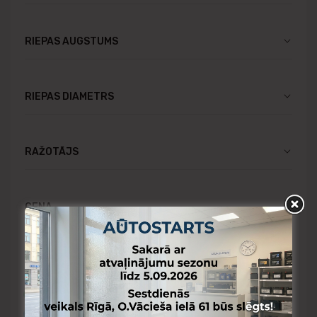
RIEPAS AUGSTUMS
RIEPAS DIAMETRS
RAŽOTĀJS
CENA
Pieejams Rīgas noliktavā
Pieejams Aizkraukles noliktavā