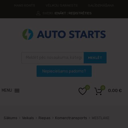
MANS KONTS
VĒLMJU SARAKSTS
SALĪDZINĀŠANA
SVEIKI.
IENĀKT
REĢISTRĒTIES
|
MEKLĒT
0
0
MENU
0.00
€
Sākums
Veikals
Riepas
Komerctransports
WESTLAKE