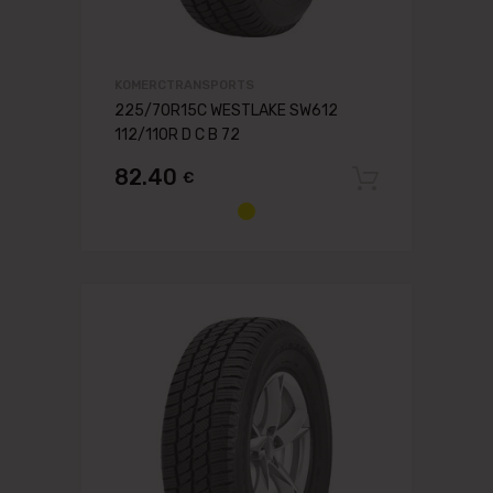
KOMERCTRANSPORTS
225/70R15C WESTLAKE SW612
112/110R D C B 72
82.40
€
Pievien