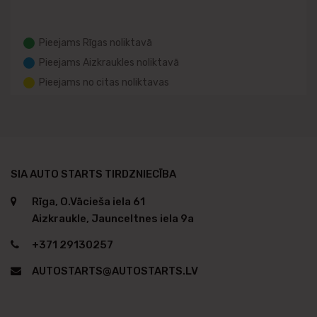
Pieejams Rīgas noliktavā
Pieejams Aizkraukles noliktavā
Pieejams no citas noliktavas
SIA AUTO STARTS TIRDZNIECĪBA
Rīga, O.Vācieša iela 61
Aizkraukle, Jaunceltnes iela 9a
+371 29130257
AUTOSTARTS@AUTOSTARTS.LV