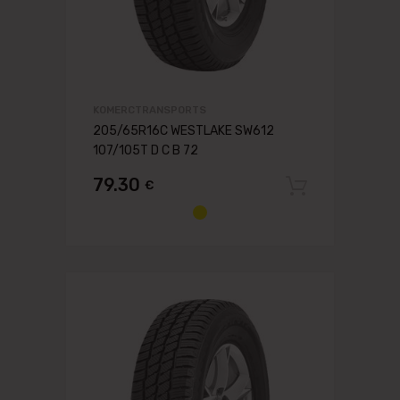
KOMERCTRANSPORTS
205/65R16C WESTLAKE SW612
107/105T D C B 72
79.30
€
Pievien