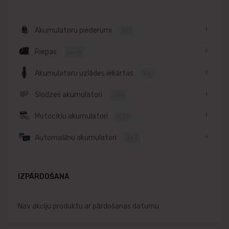
Akumulatoru piederumi
151
Riepas
6898
Akumulatoru uzlādes iekārtas
93
Slodzes akumulatori
306
Motociklu akumulatori
234
Automašīnu akumulatori
342
IZPĀRDOŠANA
Nav akciju produktu ar pārdošanas datumu