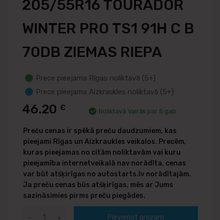
205/55R16 TOURADOR
WINTER PRO TS1 91H C B
70DB ZIEMAS RIEPA
Prece pieejama Rīgas noliktavā (5+)
Prece pieejama Aizkraukles noliktavā (5+)
46.20
€
Noliktavā Vairāk par 5 gab
Preču cenas ir spēkā preču daudzumiem, kas
pieejami Rīgas un Aizkraukles veikalos. Precēm,
kuras pieejamas no citām noliktavām vai kuru
pieejamība internetveikalā nav norādīta, cenas
var būt atšķirīgas no autostarts.lv norādītajām.
Ja preču cenas būs atšķirīgas, mēs ar Jums
sazināsimies pirms preču piegādes.
Pievienot grozam