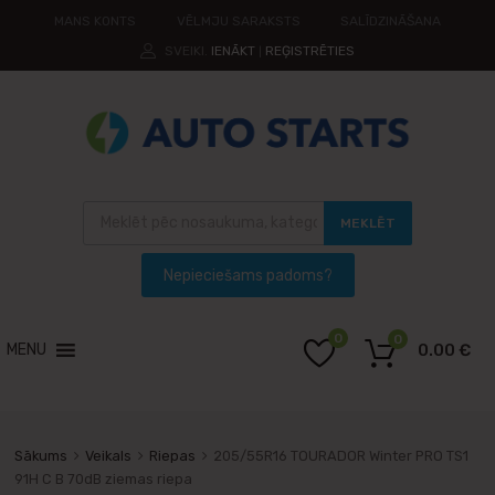
MANS KONTS
VĒLMJU SARAKSTS
SALĪDZINĀŠANA
SVEIKI.
IENĀKT
REĢISTRĒTIES
|
MEKLĒT
0
0
MENU
0.00
€
Sākums
Veikals
Riepas
205/55R16 TOURADOR Winter PRO TS1
91H C B 70dB ziemas riepa