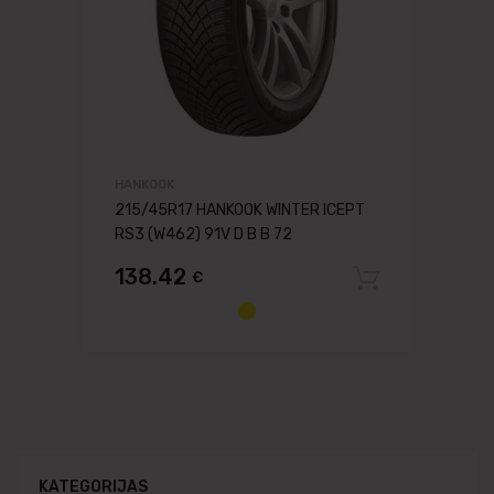
HANKOOK
215/45R17 HANKOOK WINTER ICEPT
RS3 (W462) 91V D B B 72
138.42
€
Pievien
KATEGORIJAS