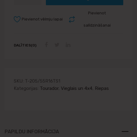
Pievienot
Pievienot vēlmju lapai
salīdzināšanai
DALĪTIES(0)
SKU:
T-205/55R16TS1
Kategorijas:
Tourador
,
Vieglais un 4x4
,
Riepas
PAPILDU INFORMĀCIJA