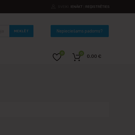
SVEIKI.
IENĀKT
REĢISTRĒTIES
|
MEKLĒT
0
0
0.00
€