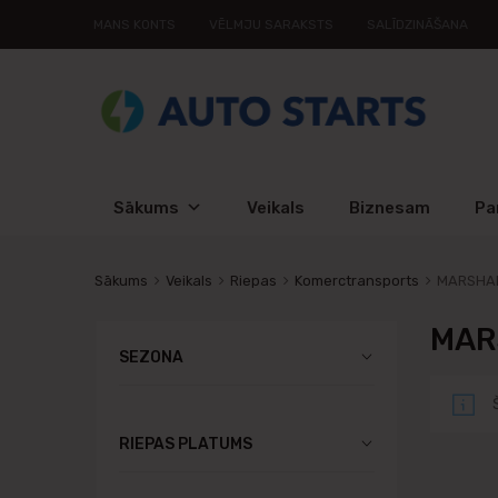
MANS KONTS
VĒLMJU SARAKSTS
SALĪDZINĀŠANA
Sākums
Veikals
Biznesam
Pa
Sākums
Veikals
Riepas
Komerctransports
MARSHA
MAR
SEZONA
RIEPAS PLATUMS