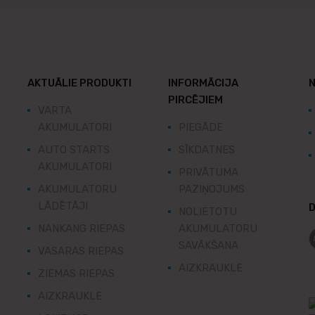
AKTUĀLIE PRODUKTI
INFORMĀCIJA
N
PIRCĒJIEM
VARTA
AKUMULATORI
PIEGĀDE
AUTO STARTS
SĪKDATNES
AKUMULATORI
PRIVĀTUMA
AKUMULATORU
PAZIŅOJUMS
LĀDĒTĀJI
D
NOLIETOTU
NANKANG RIEPAS
AKUMULATORU
SAVĀKŠANA
VASARAS RIEPAS
AIZKRAUKLE
ZIEMAS RIEPAS
AIZKRAUKLE