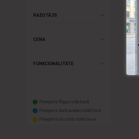
RAŽOTĀJS
CENA
FUNKCIONALITĀTE
Pieejams Rīgas noliktavā
Pieejams Aizkraukles noliktavā
Pieejams no citas noliktavas