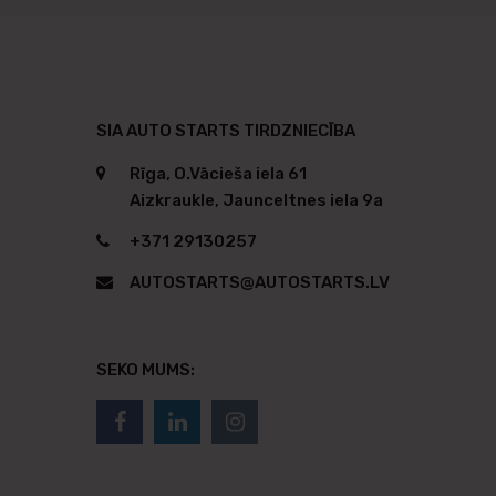
SIA AUTO STARTS TIRDZNIECĪBA
Rīga, O.Vācieša iela 61
Aizkraukle, Jaunceltnes iela 9a
+371 29130257
AUTOSTARTS@AUTOSTARTS.LV
SEKO MUMS: