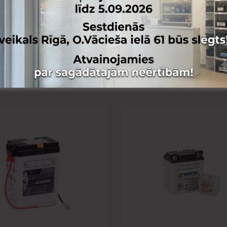
 lapai
Pievienot vēlmju lapai
nai
Pievienot salīdzināšanai