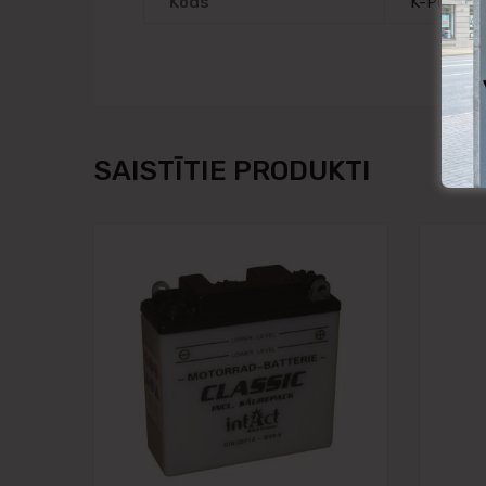
Kods
K-PC535
SAISTĪTIE PRODUKTI
Pievienot vēlmju
Pievienot salīdzināša