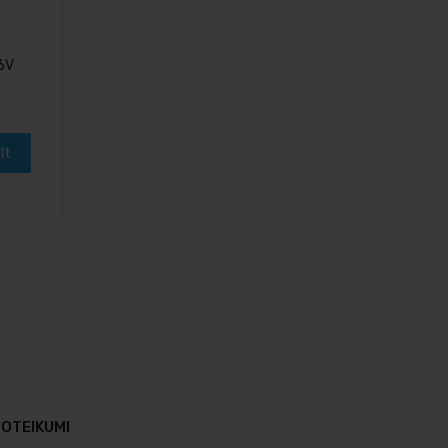
 6V
īt
OTEIKUMI