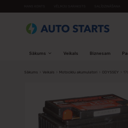
MANS KONTS
VĒLMJU SARAKSTS
SALĪDZINĀŠANA
Sākums
Veikals
Biznesam
Pa
Sākums
Veikals
Motociklu akumulatori
ODYSSEY
17