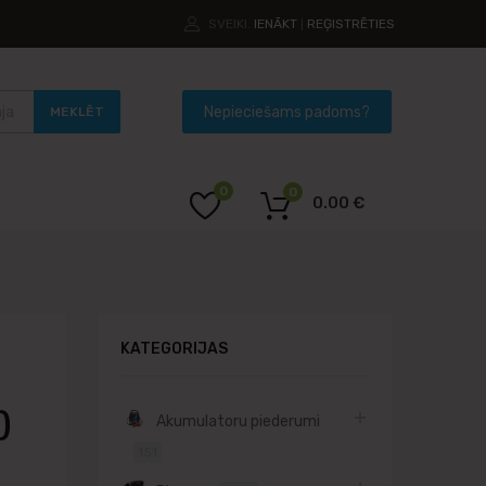
SVEIKI.
IENĀKT
REĢISTRĒTIES
|
MEKLĒT
0
0
0.00
€
KATEGORIJAS
)
Akumulatoru piederumi
151