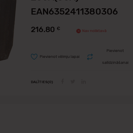
EAN6352411380306
216.80
€
Nav noliktavā
Pievienot
Pievienot vēlmju lapai
salīdzināšanai
DALĪTIES(0)