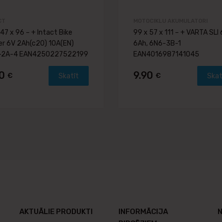
CT
MOTOCIKLU AKUMULATORI
 47 x 96 – + Intact Bike
99 x 57 x 111 – + VARTA SLI
r 6V 2Ah(c20) 10A(EN)
6Ah, 6N6-3B-1
-2A-4 EAN4250227522199
EAN4016987141045
60
9.90
€
€
Skatīt
Skat
AKTUĀLIE PRODUKTI
INFORMĀCIJA
N