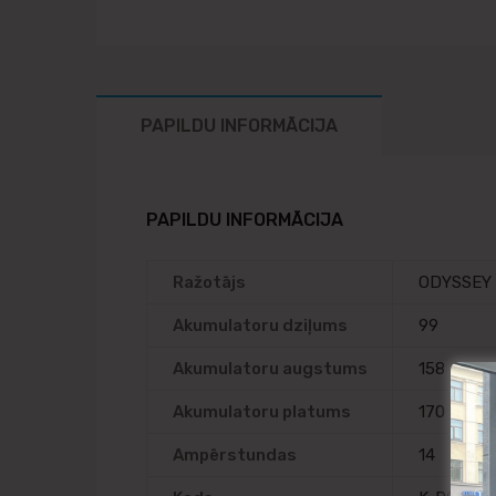
PAPILDU INFORMĀCIJA
PAPILDU INFORMĀCIJA
Ražotājs
ODYSSEY
Akumulatoru dziļums
99
Akumulatoru augstums
158
Akumulatoru platums
170
Ampērstundas
14