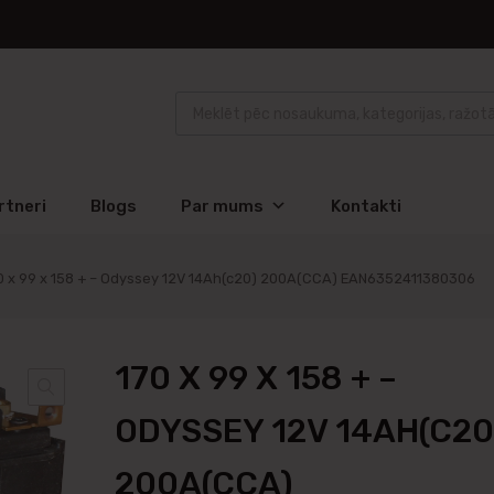
rtneri
Blogs
Par mums
Kontakti
0 x 99 x 158 + – Odyssey 12V 14Ah(c20) 200A(CCA) EAN6352411380306
170 X 99 X 158 + –
ODYSSEY 12V 14AH(C20
200A(CCA)