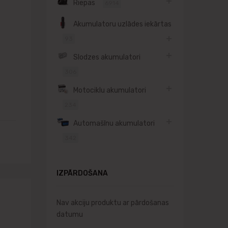
Riepas
6914
Akumulatoru uzlādes iekārtas
93
Slodzes akumulatori
306
Motociklu akumulatori
234
Automašīnu akumulatori
342
IZPĀRDOŠANA
Nav akciju produktu ar pārdošanas
datumu