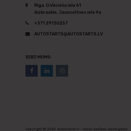
Rīga, O.Vācieša iela 61
Aizkraukle, Jaunceltnes iela 9a
+371 29130257
AUTOSTARTS@AUTOSTARTS.LV
SEKO MUMS:
Copyright ©
2026
Autostarts.lv - Visas tiesības aizsargātas