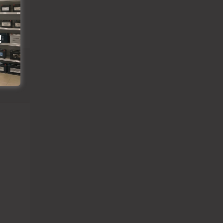
Pievienot vēlmju lapai
Pievienot salīdzināšanai