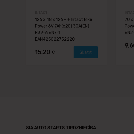
INTACT
INTA
126 x 48 x 126 – + Intact Bike
70 x
Power 6V 7Ah(c20) 30A(EN)
Powe
B39-6 6N7-1
6N2
EAN4250227522281
9.
15.20
€
Skatīt
SIA AUTO STARTS TIRDZNIECĪBA