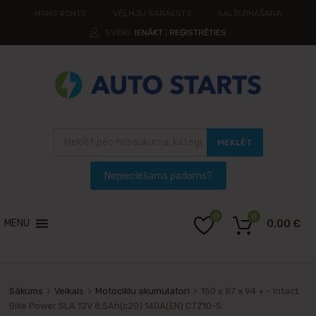
MANS KONTS
VĒLMJU SARAKSTS
SALĪDZINĀŠANA
SVEIKI.
IENĀKT
REĢISTRĒTIES
|
MEKLĒT
0
0
MENU
0.00
€
Sākums
Veikals
Motociklu akumulatori
150 x 87 x 94 + – Intact
Bike Power SLA 12V 8,5Ah(c20) 140A(EN) CTZ10-S