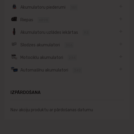
Akumulatoru piederumi
151
Riepas
6898
Akumulatoru uzlādes iekārtas
93
Slodzes akumulatori
306
Motociklu akumulatori
234
Automašīnu akumulatori
342
IZPĀRDOŠANA
Nav akciju produktu ar pārdošanas datumu