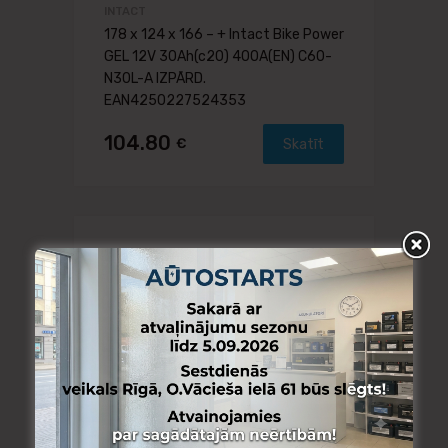
INTACT
178 x 124 x 166 – + Intact Bike Power
GEL 12V 30Ah(c20) 400A(EN) C60-
N30L-A IZPĀRD.
EAN4250227524353
104.80
€
Skatīt