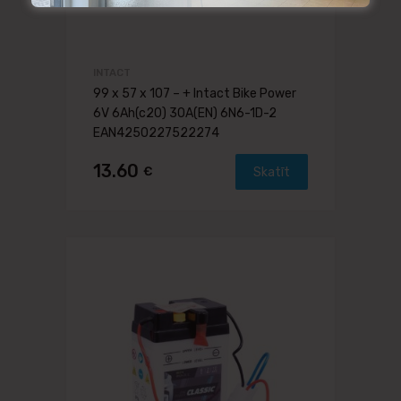
INTACT
99 x 57 x 107 – + Intact Bike Power
6V 6Ah(c20) 30A(EN) 6N6-1D-2
EAN4250227522274
13.60
€
Skatīt