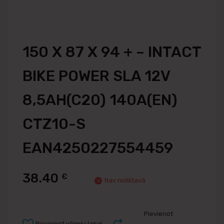
150 X 87 X 94 + – INTACT
BIKE POWER SLA 12V
8,5AH(C20) 140A(EN)
CTZ10-S
EAN4250227554459
38.40
€
Nav noliktavā
Pievienot
Pievienot vēlmju lapai