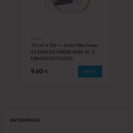
INTACT
70 x 47 x 106 + – Intact Bike Power
6V 2Ah(c20) 10A(EN) 6N2A-2C-3
EAN4250227522205
9.60
€
Skatīt
KATEGORIJAS