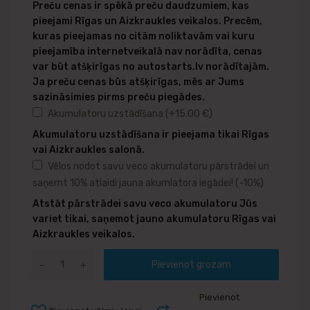
Preču cenas ir spēkā preču daudzumiem, kas
pieejami Rīgas un Aizkraukles veikalos. Precēm,
kuras pieejamas no citām noliktavām vai kuru
pieejamība internetveikalā nav norādīta, cenas
var būt atšķirīgas no autostarts.lv norādītajām.
Ja preču cenas būs atšķirīgas, mēs ar Jums
sazināsimies pirms preču piegādes.
Akumulatoru uzstādīšana
(+
15.00
€
)
Akumulatoru uzstādīšana ir pieejama tikai Rīgas
vai Aizkraukles salonā.
Vēlos nodot savu veco akumulatoru pārstrādei un
saņemt 10% atlaidi jauna akumlatora iegādei!
(-10%)
Atstāt pārstrādei savu veco akumulatoru Jūs
variet tikai, saņemot jauno akumulatoru Rīgas vai
Aizkraukles veikalos.
Pievienot grozam
Pievienot