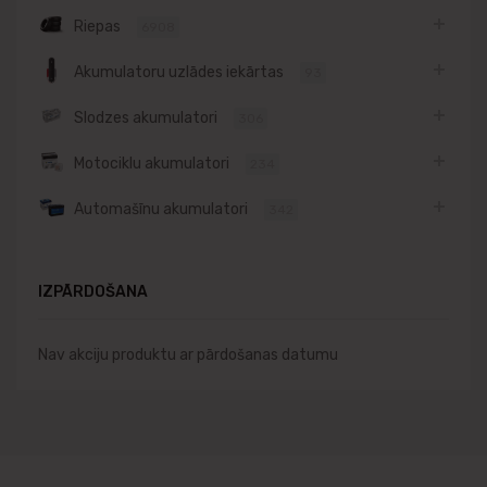
Riepas
6908
Akumulatoru uzlādes iekārtas
93
Slodzes akumulatori
306
Motociklu akumulatori
234
Automašīnu akumulatori
342
IZPĀRDOŠANA
Nav akciju produktu ar pārdošanas datumu