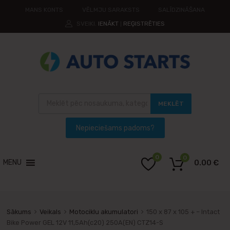
MANS KONTS
VĒLMJU SARAKSTS
SALĪDZINĀŠANA
SVEIKI.
IENĀKT
REĢISTRĒTIES
|
MEKLĒT
0
0
MENU
0.00
€
Sākums
Veikals
Motociklu akumulatori
150 x 87 x 105 + – Intact
Bike Power GEL 12V 11,5Ah(c20) 250A(EN) CTZ14-S