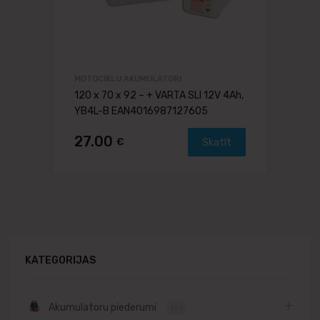
MOTOCIKLU AKUMULATORI
120 x 70 x 92 – + VARTA SLI 12V 4Ah,
YB4L-B EAN4016987127605
27.00
€
Skatīt
KATEGORIJAS
Akumulatoru piederumi
151