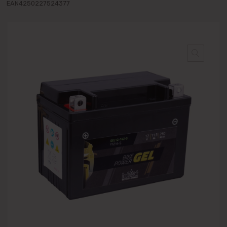
EAN4250227524377