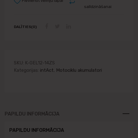
Pievienot vēlmju lapai
salīdzināšanai
DALĪTIES(0)
SKU:
K-GEL12-14ZS
Kategorijas:
intAct
,
Motociklu akumulatori
PAPILDU INFORMĀCIJA
PAPILDU INFORMĀCIJA