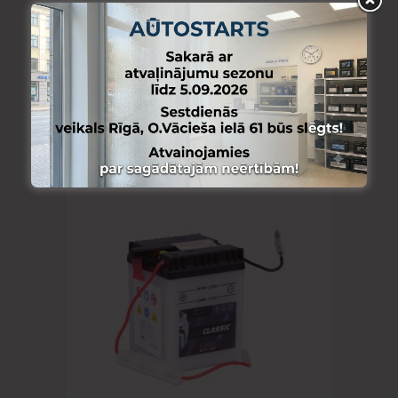
INTACT
71 x 71 x 96 + – Intact Bike Power 6V
4Ah(c20) 10A(EN) 6N4-2A 00414S
EAN4250227522212
11.20
€
Skatīt