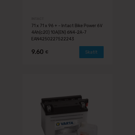
INTACT
71 x 71 x 96 + – Intact Bike Power 6V
4Ah(c20) 10A(EN) 6N4-2A-7
EAN4250227522243
9.60
€
Skatīt