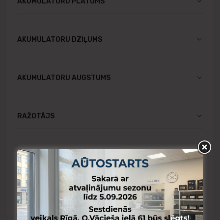
AKUMULATORU PLATUMS
AKUMULATORU DZIĻUMS
AKUMULATORU AUGSTUMS
RAŽOTĀJS
CENA
Pieejams Rīgas noliktavā