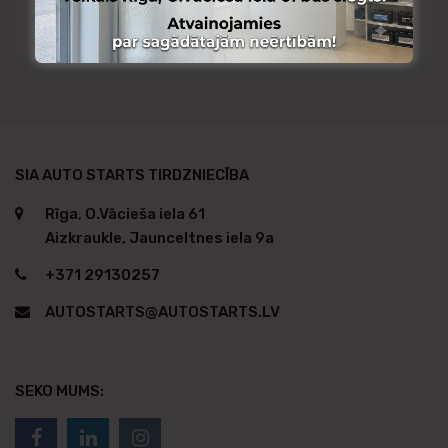
Pieejams Aizkraukles noliktavā
Pieejams no citas noliktavas
SIA AUTO STARTS TIRDZNIECĪBA
Rīga, O.Vācieša iela 61
Aizkraukle, Jaunceltnes iela 9a
+371 29130257
AUTOSTARTS@AUTOSTARTS.LV
SEKO MUMS: