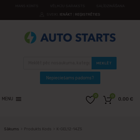
MANS KONTS
VĒLMJU SARAKSTS
SALĪDZINĀŠANA
SVEIKI.
IENĀKT
REĢISTRĒTIES
|
MEKLĒT
0
0
MENU
0.00
€
Sākums
Produkts Kods
K-GEL12-14ZS