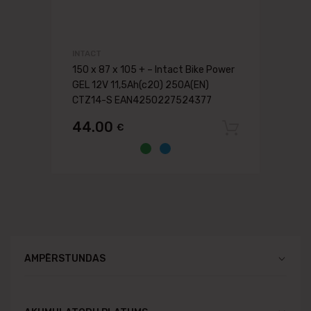
INTACT
150 x 87 x 105 + – Intact Bike Power
GEL 12V 11,5Ah(c20) 250A(EN)
CTZ14-S EAN4250227524377
44.00
€
Pievien
AMPĒRSTUNDAS