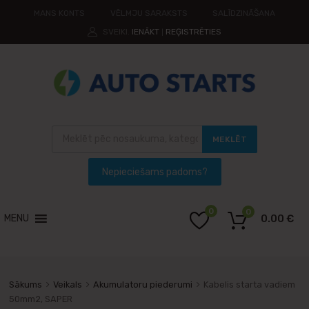
MANS KONTS
VĒLMJU SARAKSTS
SALĪDZINĀŠANA
SVEIKI.
IENĀKT
REĢISTRĒTIES
|
MEKLĒT
0
0
MENU
0.00
€
Sākums
Veikals
Akumulatoru piederumi
Kabelis starta vadiem
50mm2, SAPER