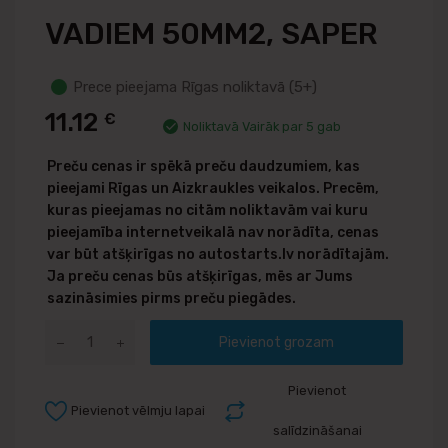
VADIEM 50MM2, SAPER
Prece pieejama Rīgas noliktavā (5+)
11.12
€
Noliktavā Vairāk par 5 gab
Preču cenas ir spēkā preču daudzumiem, kas
pieejami Rīgas un Aizkraukles veikalos. Precēm,
kuras pieejamas no citām noliktavām vai kuru
pieejamība internetveikalā nav norādīta, cenas
var būt atšķirīgas no autostarts.lv norādītajām.
Ja preču cenas būs atšķirīgas, mēs ar Jums
sazināsimies pirms preču piegādes.
Pievienot grozam
Pievienot
Pievienot vēlmju lapai
salīdzināšanai