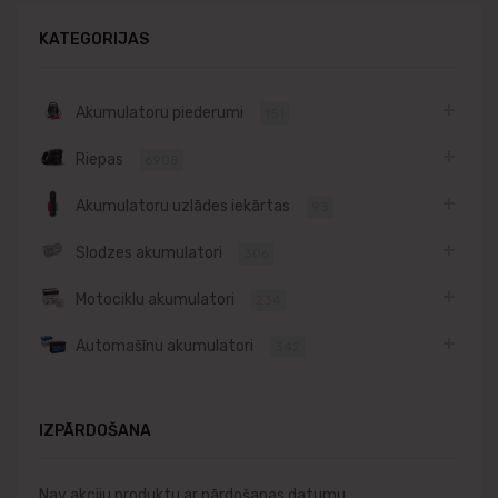
KATEGORIJAS
Akumulatoru piederumi
151
Riepas
6908
Akumulatoru uzlādes iekārtas
93
Slodzes akumulatori
306
Motociklu akumulatori
234
Automašīnu akumulatori
342
IZPĀRDOŠANA
Nav akciju produktu ar pārdošanas datumu