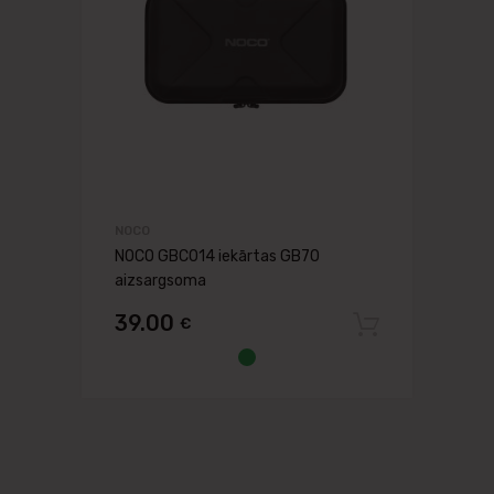
NOCO
NOCO GBC014 iekārtas GB70
aizsargsoma
39.00
€
Pievien