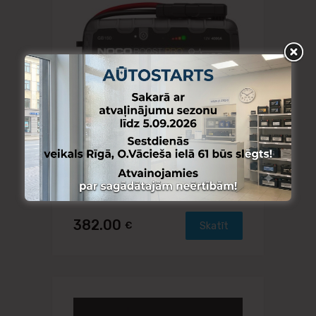
NOCO
NOCO GB150 Boost PRO 12V 3000A
UltraSafe starta palīgiekārta
382.00
€
Skatīt