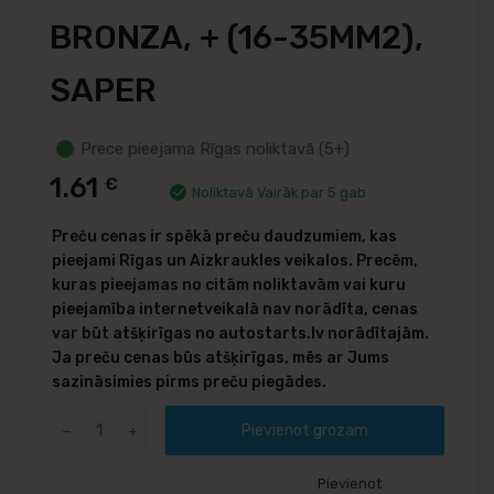
BRONZA, + (16-35MM2),
SAPER
Prece pieejama Rīgas noliktavā (5+)
1.61
€
Noliktavā Vairāk par 5 gab
Preču cenas ir spēkā preču daudzumiem, kas
pieejami Rīgas un Aizkraukles veikalos. Precēm,
kuras pieejamas no citām noliktavām vai kuru
pieejamība internetveikalā nav norādīta, cenas
var būt atšķirīgas no autostarts.lv norādītajām.
Ja preču cenas būs atšķirīgas, mēs ar Jums
sazināsimies pirms preču piegādes.
Pievienot grozam
Pievienot