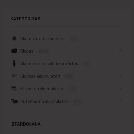
KATEGORIJAS
Akumulatoru piederumi
151
Riepas
6898
Akumulatoru uzlādes iekārtas
93
Slodzes akumulatori
306
Motociklu akumulatori
234
Automašīnu akumulatori
342
IZPĀRDOŠANA