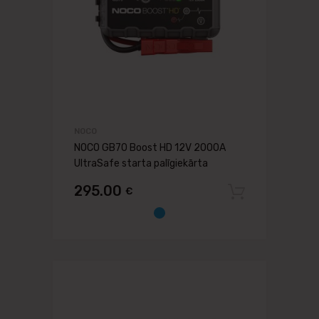
NOCO
NOCO GB70 Boost HD 12V 2000A
UltraSafe starta palīgiekārta
295.00
€
Pievien