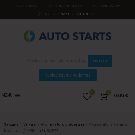
MANS KONTS
VĒLMJU SARAKSTS
SALĪDZINĀŠANA
SVEIKI.
IENĀKT
REĢISTRĒTIES
|
MEKLĒT
0
0
MENU
0.00
€
Sākums
Veikals
Akumulatoru piederumi
Akumulatora klemme,
bronza, + (16-35mm2), SAPER