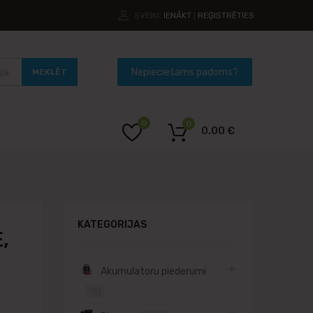
SVEIKI.
IENĀKT
REĢISTRĒTIES
|
MEKLĒT
0
0
0.00
€
KATEGORIJAS
,
Akumulatoru piederumi
151