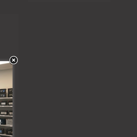
Pievienot vēlmju lapai