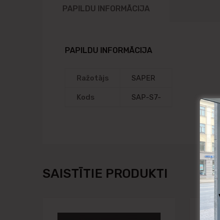
PAPILDU INFORMĀCIJA
PAPILDU INFORMĀCIJA
Ražotājs
SAPER
Kods
SAP-S7-
SAISTĪTIE PRODUKTI
Pievienot vēlmju