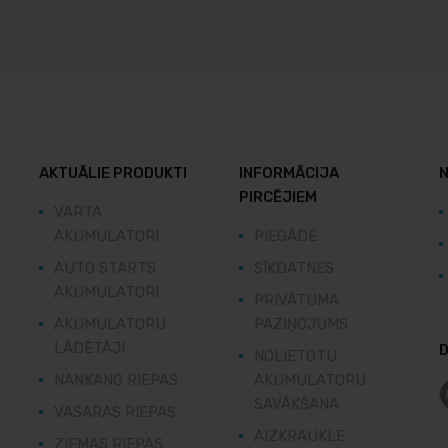
AKTUĀLIE PRODUKTI
INFORMĀCIJA
N
PIRCĒJIEM
VARTA
AKUMULATORI
PIEGĀDE
AUTO STARTS
SĪKDATNES
AKUMULATORI
PRIVĀTUMA
AKUMULATORU
PAZIŅOJUMS
LĀDĒTĀJI
D
NOLIETOTU
NANKANG RIEPAS
AKUMULATORU
SAVĀKŠANA
VASARAS RIEPAS
AIZKRAUKLE
ZIEMAS RIEPAS