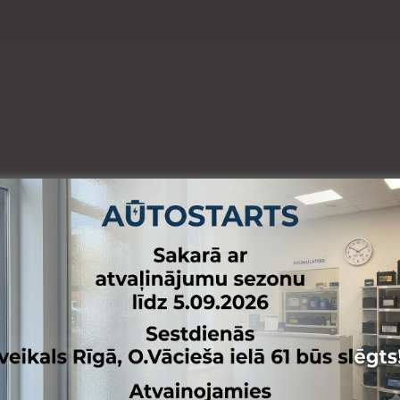
 lapai
Pievienot vēlmju lapai