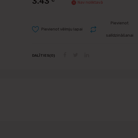
3.43
€
Nav noliktavā
Pievienot
Pievienot vēlmju lapai
salīdzināšanai
DALĪTIES(0)