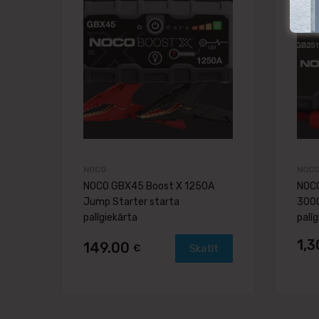
Pievienot salīdzināša
NOCO
NOC
NOCO GBX45 Boost X 1250A
NOCO
Jump Starter starta
3000
palīgiekārta
palī
1,
149.00
€
Skatīt