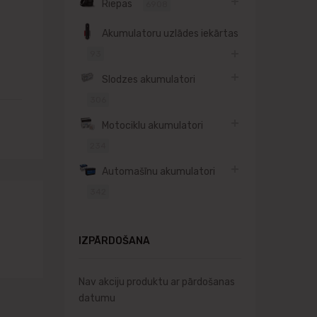
Riepas
6908
Akumulatoru uzlādes iekārtas
93
Slodzes akumulatori
306
Motociklu akumulatori
234
Automašīnu akumulatori
342
IZPĀRDOŠANA
Nav akciju produktu ar pārdošanas
datumu