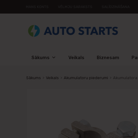
MANS KONTS
VĒLMJU SARAKSTS
SALĪDZINĀŠANA
Sākums
Veikals
Biznesam
Pa
Sākums
Veikals
Akumulatoru piederumi
Akumulatora