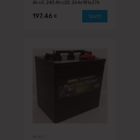
Ah c5; 240 Ah c20, 264x181x276
197.46
€
Skatīt
INTACT