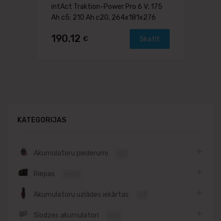
intAct Traktion-Power Pro 6 V; 175
Ah c5; 210 Ah c20, 264x181x276
190.12
€
Skatīt
KATEGORIJAS
Akumulatoru piederumi
151
Riepas
6908
Akumulatoru uzlādes iekārtas
93
Slodzes akumulatori
306