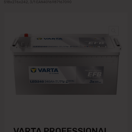
518x276x242, 3/1 EAN4016987167090
VARTA PROFESSIONAL