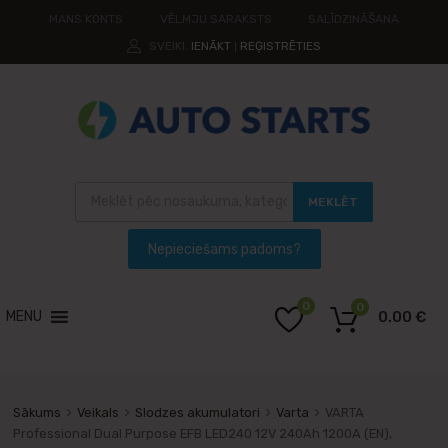
MANS KONTS
VĒLMJU SARAKSTS
SALĪDZINĀŠANA
SVEIKI.
IENĀKT
REĢISTRĒTIES
|
MEKLĒT
0
0
MENU
0.00
€
Sākums
Veikals
Slodzes akumulatori
Varta
VARTA
Professional Dual Purpose EFB LED240 12V 240Ah 1200A (EN),