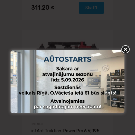
311.20
€
Skatīt
INTACT
intAct Traktion-Power Pro 6 V; 195