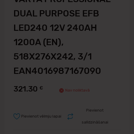
DUAL PURPOSE EFB
LED240 12V 240AH
1200A (EN),
518X276X242, 3/1
EAN4016987167090
321.30
€
Nav noliktavā
Pievienot
Pievienot vēlmju lapai
salīdzināšanai