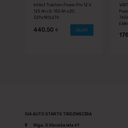
intAct Traktion-Power Pro 12 V;
VART
125 Ah c5; 150 Ah c20,
Purp
329x181x276
760A
EAN
440.50
€
Skatīt
17
SIA AUTO STARTS TIRDZNIECĪBA
Rīga, O.Vācieša iela 61