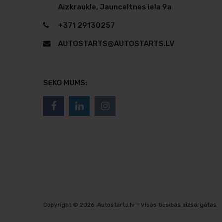
Aizkraukle, Jaunceltnes iela 9a
+371 29130257
AUTOSTARTS@AUTOSTARTS.LV
SEKO MUMS:
Copyright ©
2026
Autostarts.lv - Visas tiesības aizsargātas