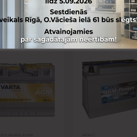
 lapai
Pievienot vēlmju lapai
nai
Pievienot salīdzināšanai
ZES AKUMULATORI
INTACT