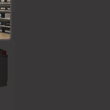
Pievienot vēlmju lapai
Pievienot salīdzināšanai