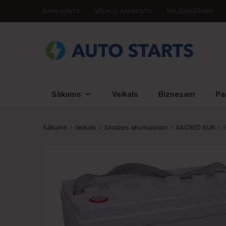
MANS KONTS
VĒLMJU SARAKSTS
SALĪDZINĀŠANA
Sākums
Veikals
Biznesam
Pa
Sākums
Veikals
Slodzes akumulatori
SACRED SUN