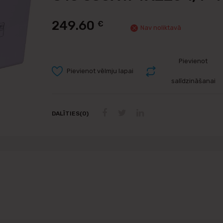
249.60
€
Nav noliktavā
Pievienot
Pievienot vēlmju lapai
salīdzināšanai
DALĪTIES(0)