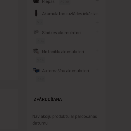
Riepas
6908
Akumulatoru uzlādes iekārtas
93
Slodzes akumulatori
306
Motociklu akumulatori
234
Automašīnu akumulatori
342
IZPĀRDOŠANA
Nav akciju produktu ar pārdošanas
datumu