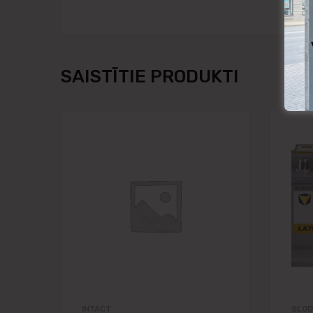
SAISTĪTIE PRODUKTI
Pievienot vēlmju
Pievienot salīdzināša
INTACT
SLOD