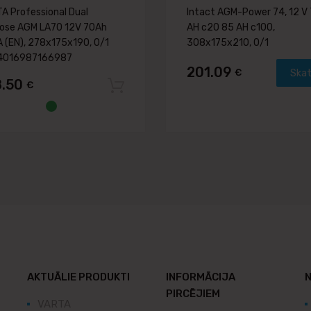
A Professional Dual
Intact AGM-Power 74, 12 V
ose AGM LA70 12V 70Ah
AH c20 85 AH c100,
 (EN), 278x175x190, 0/1
308x175x210, 0/1
4016987166987
201.09
€
Skat
8.50
€
Pievienot grozam
AKTUĀLIE PRODUKTI
INFORMĀCIJA
N
PIRCĒJIEM
VARTA