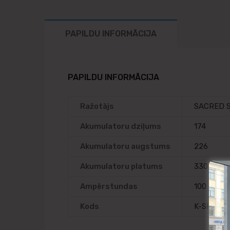
PAPILDU INFORMĀCIJA
PAPILDU INFORMĀCIJA
Ražotājs
SACRED 
Akumulatoru dziļums
174
Akumulatoru augstums
226
Akumulatoru platums
330
Ampērstundas
100
Kods
K-SPGN12