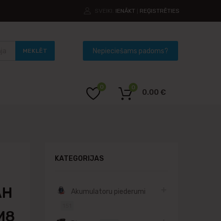
SVEIKI.
IENĀKT
REĢISTRĒTIES
|
MEKLĒT
0
0
0.00
€
KATEGORIJAS
AH
Akumulatoru piederumi
151
M8