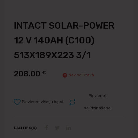
INTACT SOLAR-POWER
12 V 140AH (C100)
513X189X223 3/1
208.00
€
Nav noliktavā
Pievienot
Pievienot vēlmju lapai
salīdzināšanai
DALĪTIES(0)