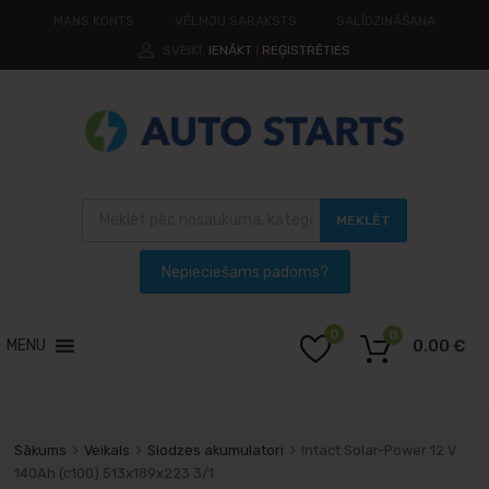
MANS KONTS
VĒLMJU SARAKSTS
SALĪDZINĀŠANA
SVEIKI.
IENĀKT
REĢISTRĒTIES
|
MEKLĒT
0
0
MENU
0.00
€
Sākums
Veikals
Slodzes akumulatori
Intact Solar-Power 12 V
140Ah (c100) 513x189x223 3/1