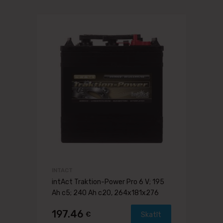
INTACT
intAct Traktion-Power Pro 6 V; 195
Ah c5; 240 Ah c20, 264x181x276
197.46
€
Skatīt