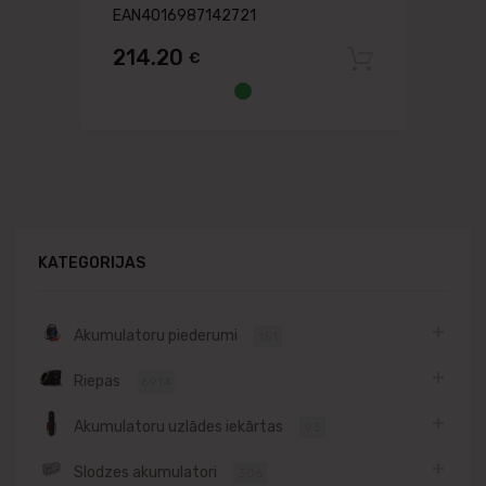
EAN4016987142721
214.20
€
Pievien
KATEGORIJAS
Akumulatoru piederumi
151
Riepas
6914
Akumulatoru uzlādes iekārtas
93
Slodzes akumulatori
306