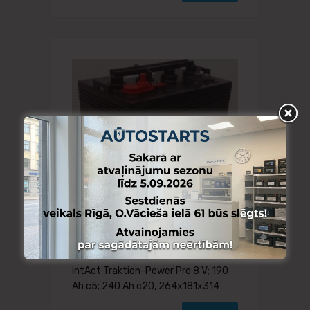
INTACT
intAct Traktion-Power Pro 8 V; 190
Ah c5; 240 Ah c20, 264x181x314