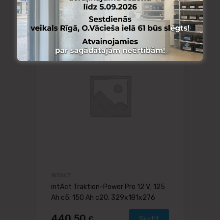
INTACT
intAct Traktion-Power Pro 12 V; 125
Ah c5; 150 Ah c20, 329x181x276
440.50
€
Skatīt