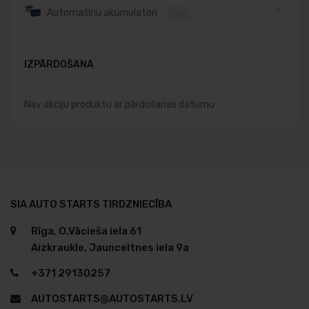
Automašīnu akumulatori
342
IZPĀRDOŠANA
Nav akciju produktu ar pārdošanas datumu
SIA AUTO STARTS TIRDZNIECĪBA
Rīga, O.Vācieša iela 61
Aizkraukle, Jaunceltnes iela 9a
+371 29130257
AUTOSTARTS@AUTOSTARTS.LV