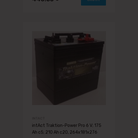
INTACT
intAct Traktion-Power Pro 6 V; 175
Ah c5; 210 Ah c20, 264x181x276