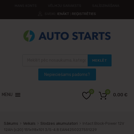
MANS KONTS
VĒLMJU SARAKSTS
SALĪDZINĀŠANA
SVEIKI.
IENĀKT
REĢISTRĒTIES
|
MEKLĒT
0
0
MENU
0.00
€
Sākums
Veikals
Slodzes akumulatori
Intact Block-Power 12V
12Ah (c20) 151x98x101 3/S-4.8 EAN4250227551229