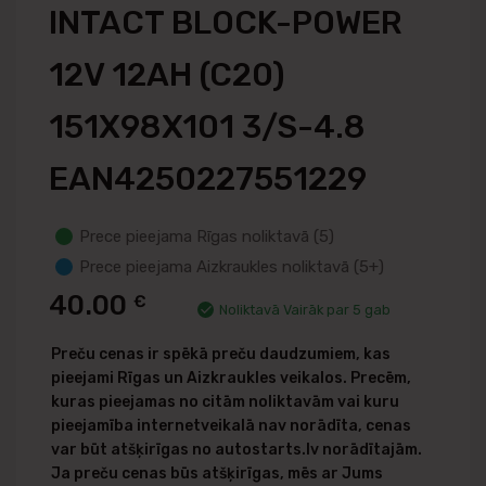
INTACT BLOCK-POWER
12V 12AH (C20)
151X98X101 3/S-4.8
EAN4250227551229
Prece pieejama Rīgas noliktavā (5)
Prece pieejama Aizkraukles noliktavā (5+)
40.00
€
Noliktavā Vairāk par 5 gab
Preču cenas ir spēkā preču daudzumiem, kas
pieejami Rīgas un Aizkraukles veikalos. Precēm,
kuras pieejamas no citām noliktavām vai kuru
pieejamība internetveikalā nav norādīta, cenas
var būt atšķirīgas no autostarts.lv norādītajām.
Ja preču cenas būs atšķirīgas, mēs ar Jums