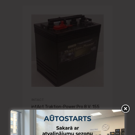
INTACT
intAct Traktion-Power Pro 8 V; 155
Ah c5; 190 Ah c20, 264x181x276
401.95
€
Skatīt