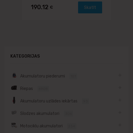
190.12
€
Skatīt
KATEGORIJAS
Akumulatoru piederumi
151
Riepas
6908
Akumulatoru uzlādes iekārtas
93
Slodzes akumulatori
306
Motociklu akumulatori
234