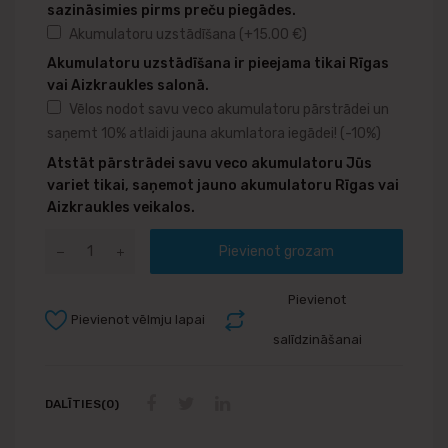
sazināsimies pirms preču piegādes.
Akumulatoru uzstādīšana
(+
15.00
€
)
Akumulatoru uzstādīšana ir pieejama tikai Rīgas
vai Aizkraukles salonā.
Vēlos nodot savu veco akumulatoru pārstrādei un
saņemt 10% atlaidi jauna akumlatora iegādei!
(-10%)
Atstāt pārstrādei savu veco akumulatoru Jūs
variet tikai, saņemot jauno akumulatoru Rīgas vai
Aizkraukles veikalos.
Pievienot grozam
Pievienot
Pievienot vēlmju lapai
salīdzināšanai
DALĪTIES(0)