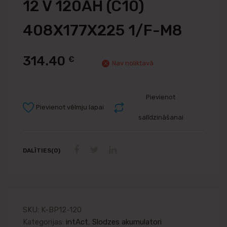
12 V 120AH (C10)
408X177X225 1/F-M8
314.40
€
Nav noliktavā
Pievienot
Pievienot vēlmju lapai
salīdzināšanai
DALĪTIES(0)
SKU:
K-BP12-120
Kategorijas:
intAct
,
Slodzes akumulatori