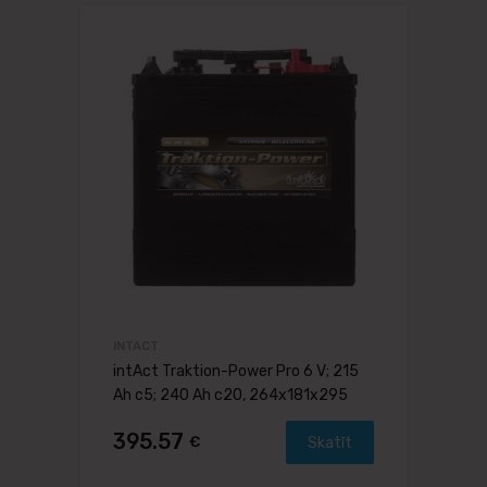
INTACT
intAct Traktion-Power Pro 6 V; 215
Ah c5; 240 Ah c20, 264x181x295
395.57
€
Skatīt