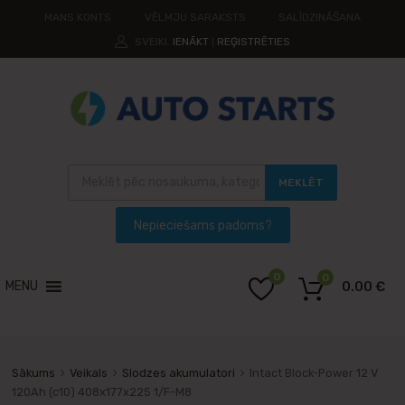
MANS KONTS
VĒLMJU SARAKSTS
SALĪDZINĀŠANA
SVEIKI.
IENĀKT
REĢISTRĒTIES
|
MEKLĒT
0
0
MENU
0.00
€
Sākums
Veikals
Slodzes akumulatori
Intact Block-Power 12 V
120Ah (c10) 408x177x225 1/F-M8