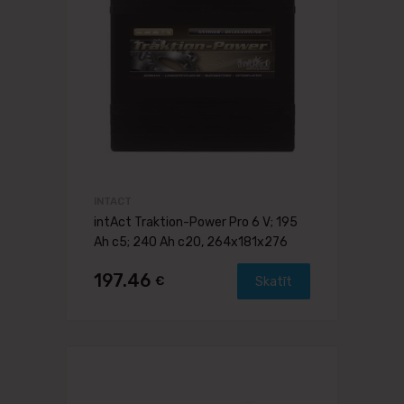
INTACT
intAct Traktion-Power Pro 6 V; 195
Ah c5; 240 Ah c20, 264x181x276
197.46
€
Skatīt