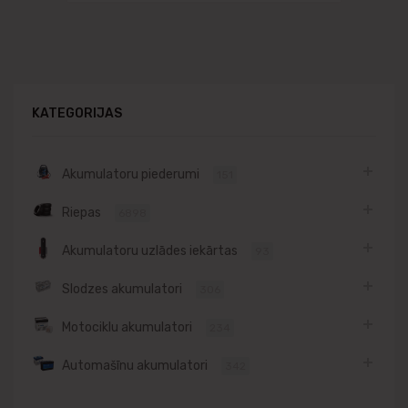
KATEGORIJAS
Akumulatoru piederumi
151
Riepas
6898
Akumulatoru uzlādes iekārtas
93
Slodzes akumulatori
306
Motociklu akumulatori
234
Automašīnu akumulatori
342