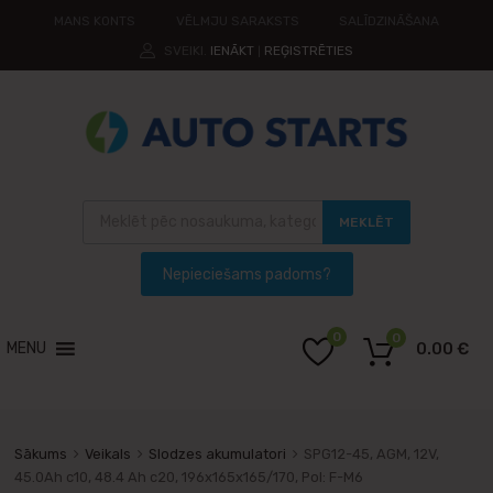
MANS KONTS
VĒLMJU SARAKSTS
SALĪDZINĀŠANA
SVEIKI.
IENĀKT
REĢISTRĒTIES
|
MEKLĒT
0
0
MENU
0.00
€
Sākums
Veikals
Slodzes akumulatori
SPG12-45, AGM, 12V,
45.0Ah c10, 48.4 Ah c20, 196x165x165/170, Pol: F-M6