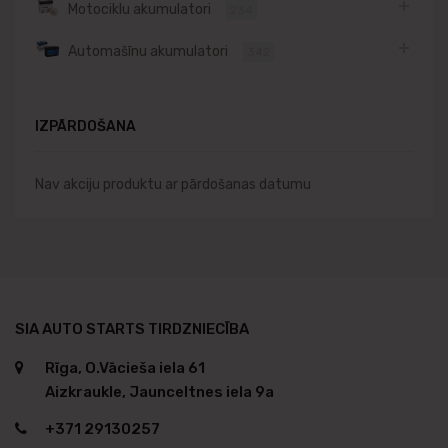
Motociklu akumulatori
234
Automašīnu akumulatori
342
IZPĀRDOŠANA
Nav akciju produktu ar pārdošanas datumu
SIA AUTO STARTS TIRDZNIECĪBA
Rīga, O.Vācieša iela 61
Aizkraukle, Jaunceltnes iela 9a
+371 29130257