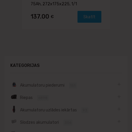
75Ah, 272x175x225, 1/1
137.00
€
Skatīt
KATEGORIJAS
Akumulatoru piederumi
151
Riepas
6898
Akumulatoru uzlādes iekārtas
93
Slodzes akumulatori
306