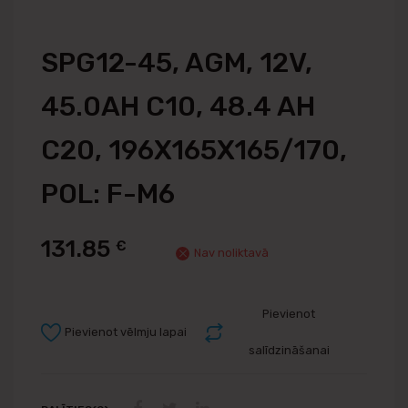
SPG12-45, AGM, 12V,
45.0AH C10, 48.4 AH
C20, 196X165X165/170,
POL: F-M6
131.85
€
Nav noliktavā
Pievienot
Pievienot vēlmju lapai
salīdzināšanai