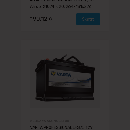
intAct Traktion-Power Pro 6 V; 175
Ah c5; 210 Ah c20, 264x181x276
190.12
€
Skatīt
SLODZES AKUMULATORI
VARTA PROFESSIONAL LFS75 12V