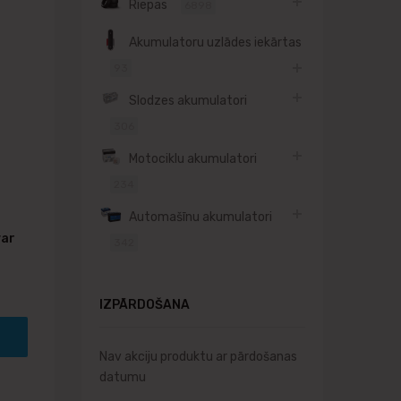
Riepas
6898
Akumulatoru uzlādes iekārtas
93
Slodzes akumulatori
306
Motociklu akumulatori
234
Automašīnu akumulatori
var
342
IZPĀRDOŠANA
Nav akciju produktu ar pārdošanas
datumu