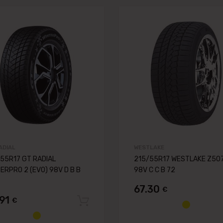
 lapai
Pievienot vēlmju lapai
nai
Pievienot salīdzināšanai
ADIAL
WESTLAKE
55R17 GT RADIAL
215/55R17 WESTLAKE Z50
ERPRO 2 (EVO) 98V D B B
98V C C B 72
67.30
€
grozam
.91
€
Pievienot grozam