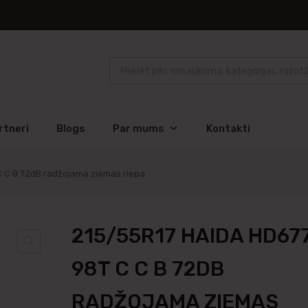
rtneri
Blogs
Par mums
Kontakti
 C B 72dB radžojama ziemas riepa
215/55R17 HAIDA HD67
98T C C B 72DB
RADŽOJAMA ZIEMAS