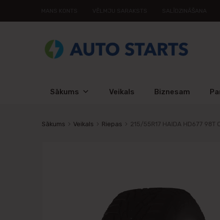
MANS KONTS
VĒLMJU SARAKSTS
SALĪDZINĀŠANA
Sākums
Veikals
Biznesam
Pa
Sākums
Veikals
Riepas
215/55R17 HAIDA HD677 98T C