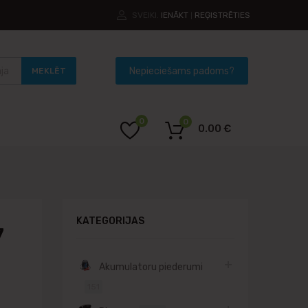
SVEIKI.
IENĀKT
REĢISTRĒTIES
|
MEKLĒT
0
0
0.00
€
KATEGORIJAS
7
Akumulatoru piederumi
151