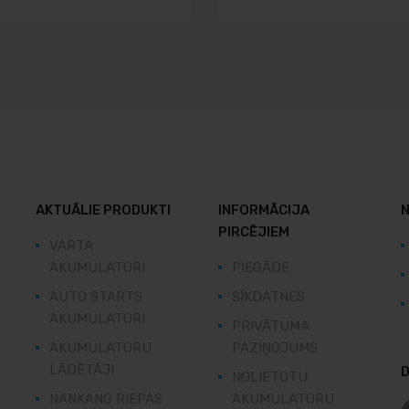
AKTUĀLIE PRODUKTI
INFORMĀCIJA
N
PIRCĒJIEM
VARTA
AKUMULATORI
PIEGĀDE
AUTO STARTS
SĪKDATNES
AKUMULATORI
PRIVĀTUMA
AKUMULATORU
PAZIŅOJUMS
LĀDĒTĀJI
D
NOLIETOTU
NANKANG RIEPAS
AKUMULATORU