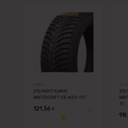
Pievienot vēlmju
Pievienot salīdzināša
KUMHO
GT R
215/45R17 KUMHO
215/
WINTERCRAFT ICE WI31+ 91T
WINT
70
121.36
€
Pievienot 
98