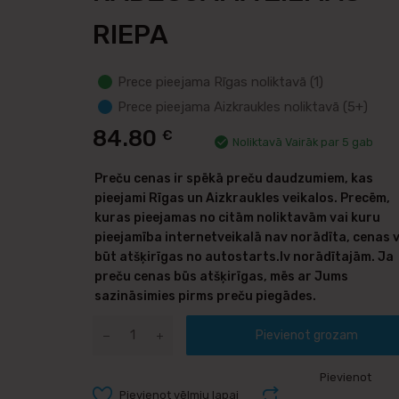
RIEPA
Prece pieejama Rīgas noliktavā (1)
Prece pieejama Aizkraukles noliktavā (5+)
84.80
€
Noliktavā Vairāk par 5 gab
Preču cenas ir spēkā preču daudzumiem, kas
pieejami Rīgas un Aizkraukles veikalos. Precēm,
kuras pieejamas no citām noliktavām vai kuru
pieejamība internetveikalā nav norādīta, cenas 
būt atšķirīgas no autostarts.lv norādītajām. Ja
preču cenas būs atšķirīgas, mēs ar Jums
sazināsimies pirms preču piegādes.
Pievienot grozam
Pievienot
Pievienot vēlmju lapai