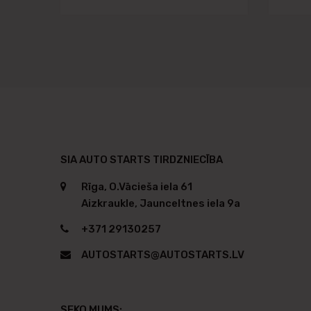
SIA AUTO STARTS TIRDZNIECĪBA
Rīga, O.Vācieša iela 61
Aizkraukle, Jaunceltnes iela 9a
+371 29130257
AUTOSTARTS@AUTOSTARTS.LV
SEKO MUMS: