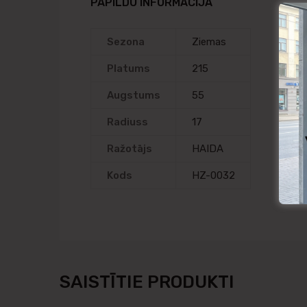
PAPILDU INFORMĀCIJA
Sezona
Ziemas
Platums
215
Augstums
55
Radiuss
17
Ražotājs
HAIDA
Kods
HZ-0032
SAISTĪTIE PRODUKTI