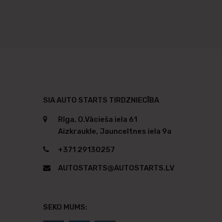
SIA AUTO STARTS TIRDZNIECĪBA
Rīga, O.Vācieša iela 61
Aizkraukle, Jaunceltnes iela 9a
+371 29130257
AUTOSTARTS@AUTOSTARTS.LV
SEKO MUMS: