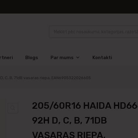
rtneri
Blogs
Par mums
Kontakti
, C, B, 71dB vasaras riepa, EAN6905322026605
205/60R16 HAIDA HD6
92H D, C, B, 71DB
VASARAS RIEPA,