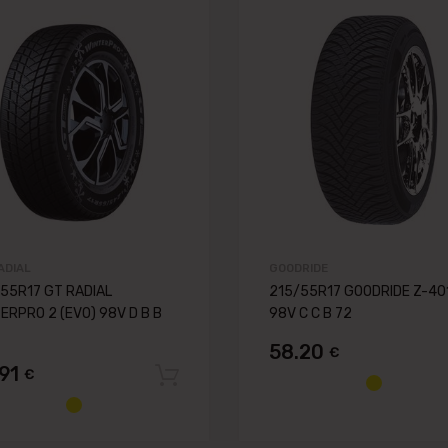
 lapai
Pievienot vēlmju lapai
nai
Pievienot salīdzināšanai
ADIAL
GOODRIDE
55R17 GT RADIAL
215/55R17 GOODRIDE Z-40
ERPRO 2 (EVO) 98V D B B
98V C C B 72
58.20
€
grozam
.91
€
Pievienot grozam