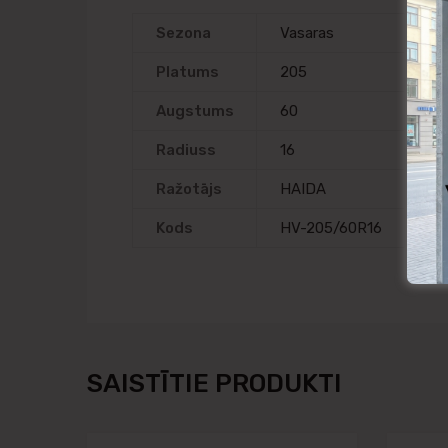
Sezona
Vasaras
Platums
205
Augstums
60
Radiuss
16
Ražotājs
HAIDA
Kods
HV-205/60R16
SAISTĪTIE PRODUKTI