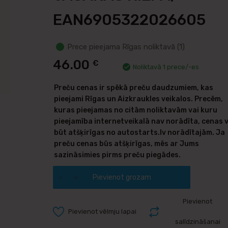
EAN6905322026605
Prece pieejama Rīgas noliktavā (1)
46.00
€
Noliktavā 1 prece/-es
Preču cenas ir spēkā preču daudzumiem, kas
pieejami Rīgas un Aizkraukles veikalos. Precēm,
kuras pieejamas no citām noliktavām vai kuru
pieejamība internetveikalā nav norādīta, cenas 
būt atšķirīgas no autostarts.lv norādītajām. Ja
preču cenas būs atšķirīgas, mēs ar Jums
sazināsimies pirms preču piegādes.
Pievienot grozam
Pievienot
Pievienot vēlmju lapai
salīdzināšanai