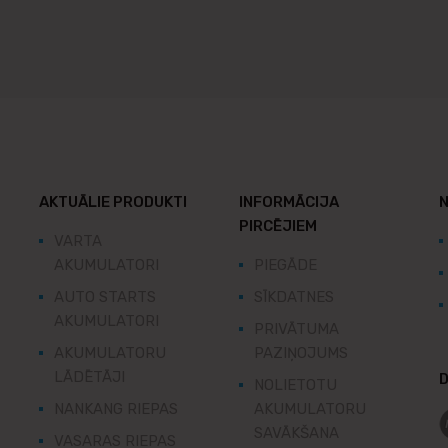
AKTUĀLIE PRODUKTI
INFORMĀCIJA
N
PIRCĒJIEM
VARTA
AKUMULATORI
PIEGĀDE
AUTO STARTS
SĪKDATNES
AKUMULATORI
PRIVĀTUMA
AKUMULATORU
PAZIŅOJUMS
LĀDĒTĀJI
D
NOLIETOTU
NANKANG RIEPAS
AKUMULATORU
SAVĀKŠANA
VASARAS RIEPAS