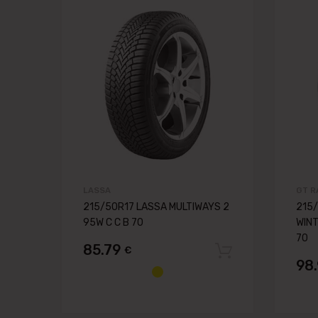
Pievienot vēlmju
Pievienot salīdzināša
LASSA
GT R
215/50R17 LASSA MULTIWAYS 2
215/
95W C C B 70
WINT
70
85.79
€
Pievienot 
98