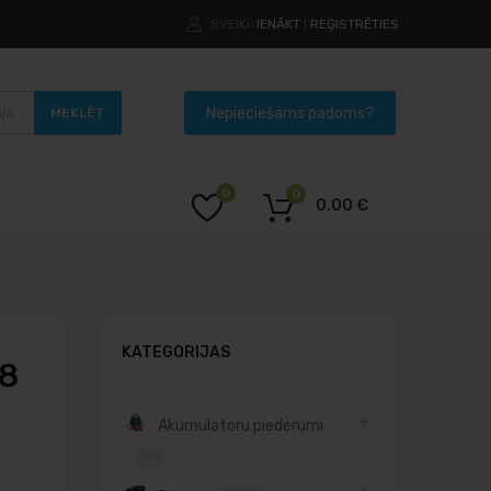
SVEIKI.
IENĀKT
REĢISTRĒTIES
|
MEKLĒT
0
0
0.00
€
KATEGORIJAS
68
Akumulatoru piederumi
151