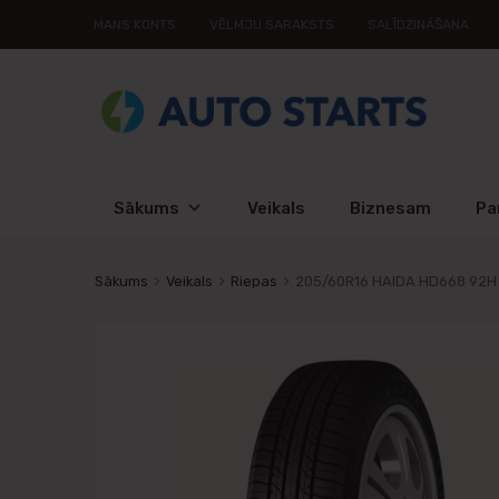
MANS KONTS
VĒLMJU SARAKSTS
SALĪDZINĀŠANA
Sākums
Veikals
Biznesam
Pa
Sākums
Veikals
Riepas
205/60R16 HAIDA HD668 92H D