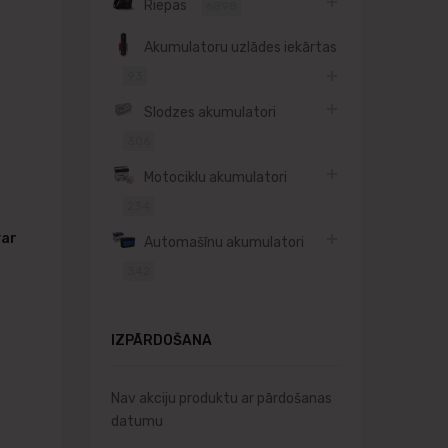
Riepas
6898
Akumulatoru uzlādes iekārtas
93
Slodzes akumulatori
306
Motociklu akumulatori
234
var
Automašīnu akumulatori
342
IZPĀRDOŠANA
Nav akciju produktu ar pārdošanas
datumu