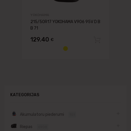
YOKOHAMA
215/50R17 YOKOHAMA V906 95V D B
B 71
129.40
€
Pievien
KATEGORIJAS
Akumulatoru piederumi
151
Riepas
6908