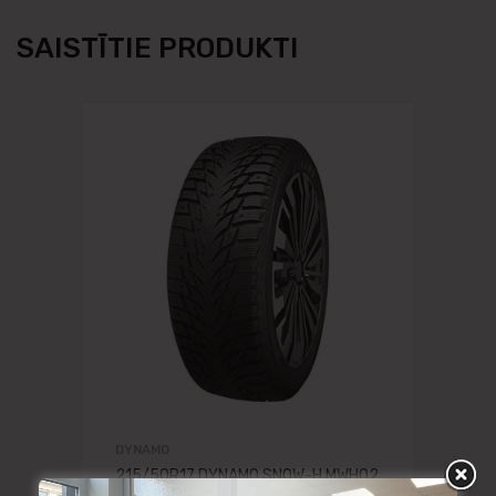
SAISTĪTIE PRODUKTI
DYNAMO
215/50R17 DYNAMO SNOW-H MWH02