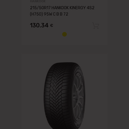
HANKOOK
215/50R17 HANKOOK KINERGY 4S2
(H750) 95W C B B 72
130.34
€
Pievien