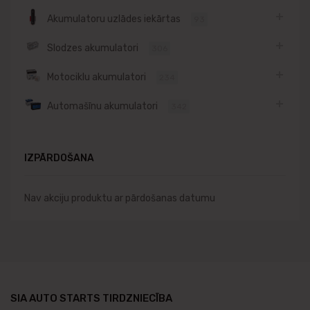
Akumulatoru uzlādes iekārtas
93
Slodzes akumulatori
306
Motociklu akumulatori
234
Automašīnu akumulatori
342
IZPĀRDOŠANA
Nav akciju produktu ar pārdošanas datumu
SIA AUTO STARTS TIRDZNIECĪBA