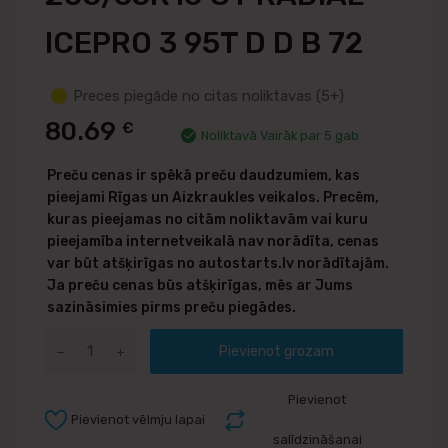
ICEPRO 3 95T D D B 72
Preces piegāde no citas noliktavas (5+)
80.69
€
Noliktavā Vairāk par 5 gab
Preču cenas ir spēkā preču daudzumiem, kas
pieejami Rīgas un Aizkraukles veikalos. Precēm,
kuras pieejamas no citām noliktavām vai kuru
pieejamība internetveikalā nav norādīta, cenas
var būt atšķirīgas no autostarts.lv norādītajām.
Ja preču cenas būs atšķirīgas, mēs ar Jums
sazināsimies pirms preču piegādes.
Pievienot grozam
Pievienot
Pievienot vēlmju lapai
salīdzināšanai