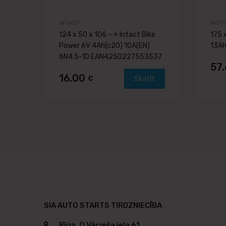
INTACT
MOTO
124 x 50 x 106 – + Intact Bike
175 
Power 6V 4Ah(c20) 10A(EN)
13Ah
6N4.5-1D EAN4250227553537
57
16.00
€
Skatīt
SIA AUTO STARTS TIRDZNIECĪBA
Rīga, O.Vācieša iela 61