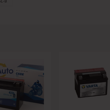
5L-B
 lapai
Pievienot vēlmju lapai
nai
Pievienot salīdzināšanai