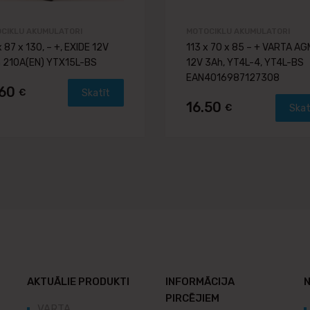
CIKLU AKUMULATORI
MOTOCIKLU AKUMULATORI
x 87 x 130, – +, EXIDE 12V
113 x 70 x 85 – + VARTA AG
 210A(EN) YTX15L-BS
12V 3Ah, YT4L-4, YT4L-BS
EAN4016987127308
.60
€
Skatīt
16.50
€
Skat
AKTUĀLIE PRODUKTI
INFORMĀCIJA
N
PIRCĒJIEM
VARTA