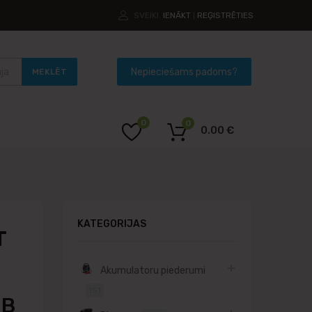
SVEIKI.
IENĀKT
REĢISTRĒTIES
|
MEKLĒT
0
0
0.00
€
KATEGORIJAS
T
Akumulatoru piederumi
151
-B