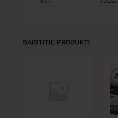
Kods
K-GEL12-
SAISTĪTIE PRODUKTI
Pievienot vēlmju
Pievienot salīdzināša