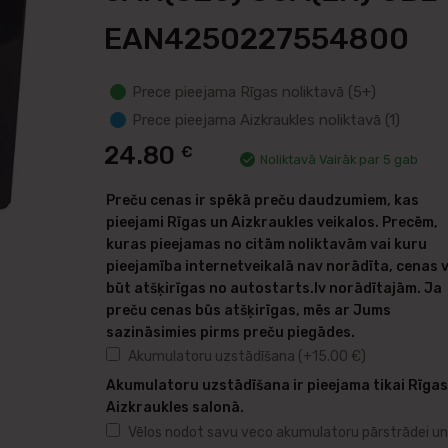
EAN4250227554800
Prece pieejama Rīgas noliktavā (5+)
Prece pieejama Aizkraukles noliktavā (1)
24.80
€
Noliktavā Vairāk par 5 gab
Preču cenas ir spēkā preču daudzumiem, kas
pieejami Rīgas un Aizkraukles veikalos. Precēm,
kuras pieejamas no citām noliktavām vai kuru
pieejamība internetveikalā nav norādīta, cenas 
būt atšķirīgas no autostarts.lv norādītajām. Ja
preču cenas būs atšķirīgas, mēs ar Jums
sazināsimies pirms preču piegādes.
Akumulatoru uzstādīšana
(+
15.00
€
)
Akumulatoru uzstādīšana ir pieejama tikai Rīgas
Aizkraukles salonā.
Vēlos nodot savu veco akumulatoru pārstrādei un