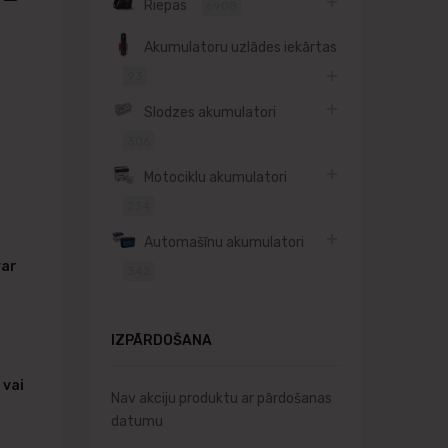
Riepas
6908
Akumulatoru uzlādes iekārtas
93
Slodzes akumulatori
306
Motociklu akumulatori
234
Automašīnu akumulatori
var
342
IZPĀRDOŠANA
 vai
Nav akciju produktu ar pārdošanas
datumu