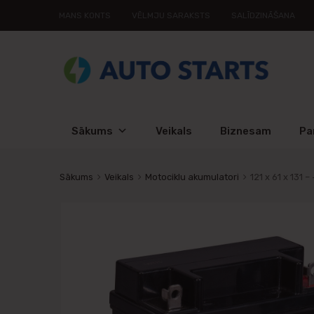
MANS KONTS
VĒLMJU SARAKSTS
SALĪDZINĀŠANA
Sākums
Veikals
Biznesam
Pa
Sākums
Veikals
Motociklu akumulatori
121 x 61 x 131