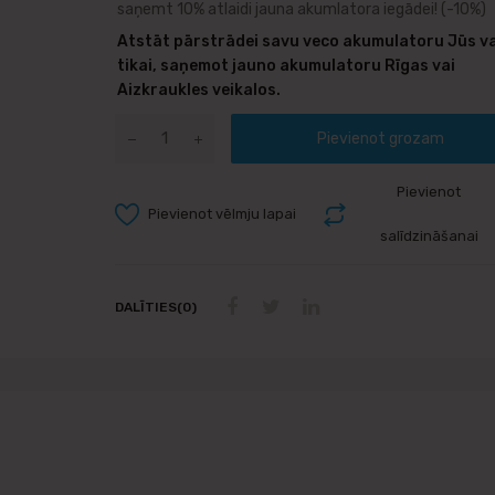
saņemt 10% atlaidi jauna akumlatora iegādei!
(-10%)
Atstāt pārstrādei savu veco akumulatoru Jūs va
tikai, saņemot jauno akumulatoru Rīgas vai
Aizkraukles veikalos.
Pievienot grozam
Pievienot
Pievienot vēlmju lapai
salīdzināšanai
DALĪTIES(0)