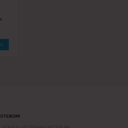
M
īt
OTEIKUMI
VEIKALA LIETOŠANAS NOTEIKUMI