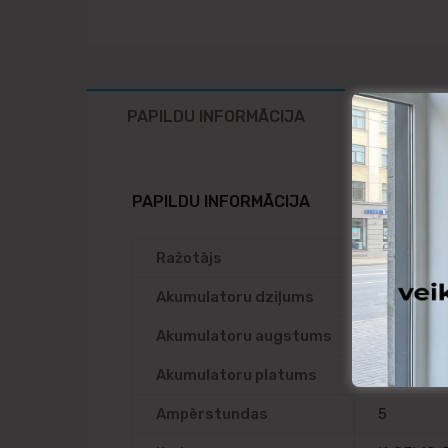
PAPILDU INFORMĀCIJA
PAPILDU INFORMĀCIJA
Ražotājs
intAct
Akumulatoru dziļums
61
Akumulatoru augstums
131
Akumulatoru platums
121
Ampērstundas
5