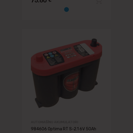
75.60
€
Pievien
AUTOMAŠĪNU AKUMULATORI
984606 Optima RT S-2.1 6V 50Ah