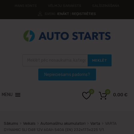
MANS KONTS
VĒLMJU SARAKSTS
SALĪDZINĀŠANA
SVEIKI.
IENĀKT
REĢISTRĒTIES
|
MEKLĒT
0
0
MENU
0.00
€
Sākums
Veikals
Automašīnu akumulatori
Varta
VARTA
DYNAMIC SLI D48 12V 60Ah 540A (EN) 232x173x225 1/1