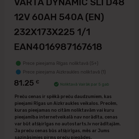
VARTA DYNAMIC SLI D48
12V 60AH 540A (EN)
232X173X225 1/1
EAN4016987167618
Prece pieejama Rīgas noliktavā (5+)
Prece pieejama Aizkraukles noliktavā (1)
81.25
€
Noliktavā Vairāk par 5 gab
Preču cenas ir spēkā preču daudzumiem, kas
pieejami Rīgas un Aizkraukles veikalos. Precēm,
kuras pieejamas no citām noliktavām vai kuru
pieejamība internetveikalā nav norādīta, cenas
var būt atšķirīgas no autostarts.lv norādītajām.
Ja preču cenas būs atšķirīgas, mēs ar Jums
sazināsimies pirms preču piegādes.