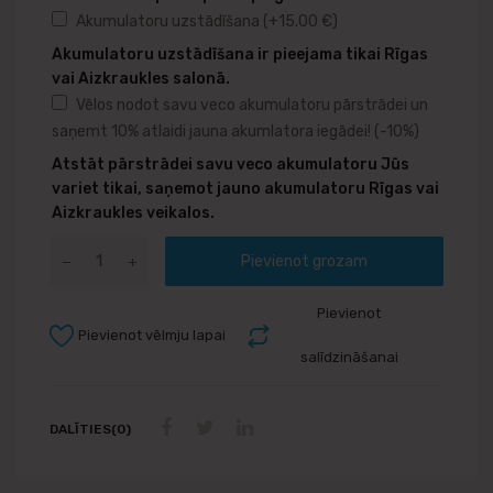
Akumulatoru uzstādīšana
(+
15.00
€
)
Akumulatoru uzstādīšana ir pieejama tikai Rīgas
vai Aizkraukles salonā.
Vēlos nodot savu veco akumulatoru pārstrādei un
saņemt 10% atlaidi jauna akumlatora iegādei!
(-10%)
Atstāt pārstrādei savu veco akumulatoru Jūs
variet tikai, saņemot jauno akumulatoru Rīgas vai
Aizkraukles veikalos.
Pievienot grozam
Pievienot
Pievienot vēlmju lapai
salīdzināšanai
DALĪTIES(0)