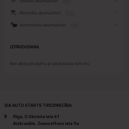
Slodzes akumulatori
306
Motociklu akumulatori
234
Automašīnu akumulatori
342
IZPĀRDOŠANA
Nav akciju produktu ar pārdošanas datumu
SIA AUTO STARTS TIRDZNIECĪBA
Rīga, O.Vācieša iela 61
Aizkraukle, Jaunceltnes iela 9a