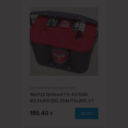
AUTOMAŠĪNU AKUMULATORI
982922 Optima RT S-4.2 50Ah
BCI:34 815 (EN), 254x175x200, 1/1
185.40
€
Skatīt