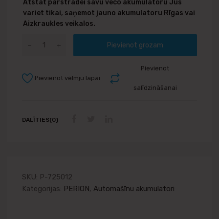
Atstāt pārstrādei savu veco akumulatoru Jūs
variet tikai, saņemot jauno akumulatoru Rīgas vai
Aizkraukles veikalos.
Pievienot grozam
Pievienot
Pievienot vēlmju lapai
salīdzināšanai
DALĪTIES(0)
SKU:
P-725012
Kategorijas:
PERION
,
Automašīnu akumulatori