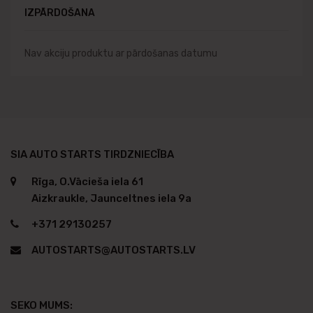
IZPĀRDOŠANA
Nav akciju produktu ar pārdošanas datumu
SIA AUTO STARTS TIRDZNIECĪBA
Rīga, O.Vācieša iela 61
Aizkraukle, Jaunceltnes iela 9a
+371 29130257
AUTOSTARTS@AUTOSTARTS.LV
SEKO MUMS: