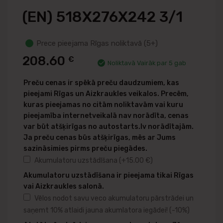
(EN) 518X276X242 3/1
Prece pieejama Rīgas noliktavā (5+)
208.60
€
Noliktavā Vairāk par 5 gab
Preču cenas ir spēkā preču daudzumiem, kas
pieejami Rīgas un Aizkraukles veikalos. Precēm,
kuras pieejamas no citām noliktavām vai kuru
pieejamība internetveikalā nav norādīta, cenas
var būt atšķirīgas no autostarts.lv norādītajām.
Ja preču cenas būs atšķirīgas, mēs ar Jums
sazināsimies pirms preču piegādes.
Akumulatoru uzstādīšana
(+
15.00
€
)
Akumulatoru uzstādīšana ir pieejama tikai Rīgas
vai Aizkraukles salonā.
Vēlos nodot savu veco akumulatoru pārstrādei un
saņemt 10% atlaidi jauna akumlatora iegādei!
(-10%)