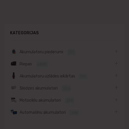
KATEGORIJAS
Akumulatoru piederumi
151
Riepas
6898
Akumulatoru uzlādes iekārtas
93
Slodzes akumulatori
306
Motociklu akumulatori
234
Automašīnu akumulatori
342