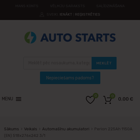
MANS KONTS
VĒLMJU SARAKSTS
SALĪDZINĀŠANA
SVEIKI.
IENĀKT
REĢISTRĒTIES
|
MEKLĒT
0
0
MENU
0.00
€
Sākums
Veikals
Automašīnu akumulatori
Perion 225Ah 1150A
(EN) 518x276x242 3/1